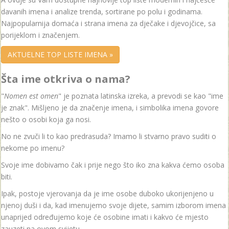
davanih imena i analize trenda, sortirane po polu i godinama.
Najpopularnija domaća i strana imena za dječake i djevojčice, sa
porijeklom i značenjem.
AKTUELNE TOP LISTE IMENA »
Šta ime otkriva o nama?
"
Nomen est omen
" je poznata latinska izreka, a prevodi se kao "ime
je znak". Mišljeno je da značenje imena, i simbolika imena govore
nešto o osobi koja ga nosi.
No ne zvuči li to kao predrasuda? Imamo li stvarno pravo suditi o
nekome po imenu?
Svoje ime dobivamo čak i prije nego što iko zna kakva ćemo osoba
biti.
Ipak, postoje vjerovanja da je ime osobe duboko ukorijenjeno u
njenoj duši i da, kad imenujemo svoje dijete, samim izborom imena
unaprijed određujemo koje će osobine imati i kakvo će mjesto
zauzeti na ovom svijetu.