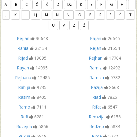
A
B
C
Č
Ć
D
Dž
Đ
E
F
G
H
I
J
K
L
Lj
M
N
Nj
O
P
R
S
Š
T
U
V
Z
Ž
Rejjan
30648
Rajan
26646
Rania
22134
Rejan
21554
Rijad
19095
Rejhan
17704
Rayan
14995
Ramiz
12492
Rejhana
12485
Ramiza
9782
Rabija
9735
Razija
8668
Rasim
8405
Riad
7825
Ramo
7111
Rifat
6547
Refik
6281
Remzija
6156
Ruvejda
5866
Redžep
5834
Rukija
5818
Rima
5772