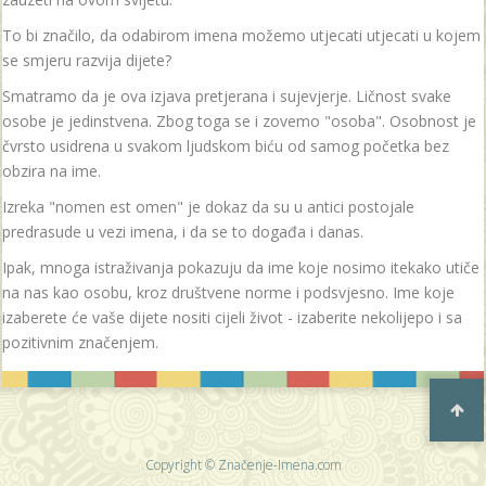
To bi značilo, da odabirom imena možemo utjecati utjecati u kojem
se smjeru razvija dijete?
Smatramo da je ova izjava pretjerana i sujevjerje. Ličnost svake
osobe je jedinstvena. Zbog toga se i zovemo "osoba". Osobnost je
čvrsto usidrena u svakom ljudskom biću od samog početka bez
obzira na ime.
Izreka "nomen est omen" je dokaz da su u antici postojale
predrasude u vezi imena, i da se to događa i danas.
Ipak, mnoga istraživanja pokazuju da ime koje nosimo itekako utiče
na nas kao osobu, kroz društvene norme i podsvjesno. Ime koje
izaberete će vaše dijete nositi cijeli život - izaberite nekolijepo i sa
pozitivnim značenjem.
Copyright © Značenje-Imena.com