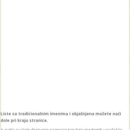
Liste sa tradicionalnim imenima i objašnjena možete naći
dole pri kraju stranice.
A ovdje su Vam dostupne najnovije top liste modernih i najčešće