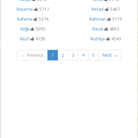
Rasema
5717
Rešad
5467
Rahima
5274
Rahman
5119
Refija
5095
Rasid
4803
Reuf
4726
Ruždija
4543
← Previous
1
2
3
4
5
Next →