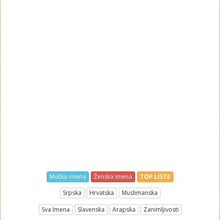
Muška imena
Ženska imena
TOP LISTE
Srpska
Hrvatska
Muslimanska
Sva Imena
Slavenska
Arapska
Zanimljivosti