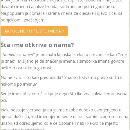
davanih imena i analize trenda, sortirane po polu i godinama.
Najpopularnija domaća i strana imena za dječake i djevojčice, sa
porijeklom i značenjem.
AKTUELNE TOP LISTE IMENA »
Šta ime otkriva o nama?
"
Nomen est omen
" je poznata latinska izreka, a prevodi se kao "ime
je znak". Mišljeno je da značenje imena, i simbolika imena govore
nešto o osobi koja ga nosi.
No ne zvuči li to kao predrasuda? Imamo li stvarno pravo suditi o
nekome po imenu?
Svoje ime dobivamo čak i prije nego što iko zna kakva ćemo osoba
biti.
Ipak, postoje vjerovanja da je ime osobe duboko ukorijenjeno u
njenoj duši i da, kad imenujemo svoje dijete, samim izborom imena
unaprijed određujemo koje će osobine imati i kakvo će mjesto
zauzeti na ovom svijetu.