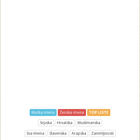
Muška imena
Ženska imena
TOP LISTE
Srpska
Hrvatska
Muslimanska
Sva Imena
Slavenska
Arapska
Zanimljivosti