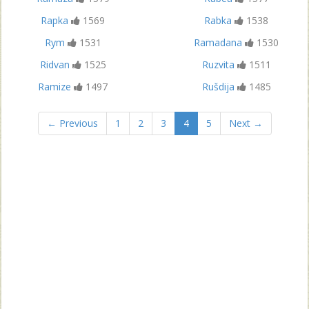
Rapka
1569
Rabka
1538
Rym
1531
Ramadana
1530
Ridvan
1525
Ruzvita
1511
Ramize
1497
Rušdija
1485
← Previous
1
2
3
4
5
Next →