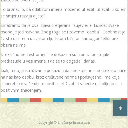
To bi značilo, da odabirom imena možemo utjecati utjecati u kojem
se smjeru razvija dijete?
Smatramo da je ova izjava pretjerana i sujevjerje. Ličnost svake
osobe je jedinstvena. Zbog toga se i zovemo "osoba". Osobnost je
čvrsto usidrena u svakom ljudskom biću od samog početka bez
obzira na ime.
Izreka "nomen est omen" je dokaz da su u antici postojale
predrasude u vezi imena, i da se to događa i danas.
Ipak, mnoga istraživanja pokazuju da ime koje nosimo itekako utiče
na nas kao osobu, kroz društvene norme i podsvjesno. Ime koje
izaberete će vaše dijete nositi cijeli život - izaberite nekolijepo i sa
pozitivnim značenjem.
Copyright © Značenje-Imena.com