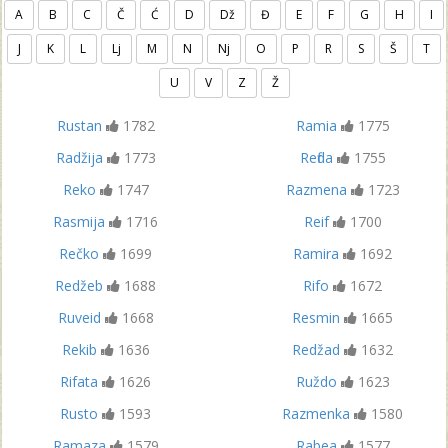
A
B
C
Č
Ć
D
Dž
Đ
E
F
G
H
I
J
K
L
Lj
M
N
Nj
O
P
R
S
Š
T
U
V
Z
Ž
Rustan
1782
Ramia
1775
Radžija
1773
Refida
1755
Reko
1747
Razmena
1723
Rasmija
1716
Reif
1700
Rečko
1699
Ramira
1692
Redžeb
1688
Rifo
1672
Ruveid
1668
Resmin
1665
Rekib
1636
Redžad
1632
Rifata
1626
Ruždo
1623
Rusto
1593
Razmenka
1580
Ramaza
1579
Rabea
1577