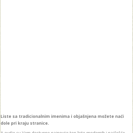
Liste sa tradicionalnim imenima i objašnjena možete naći
dole pri kraju stranice.
A ovdje su Vam dostupne najnovije top liste modernih i najčešće