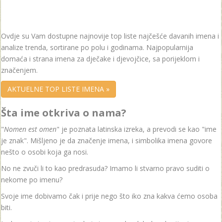
Ovdje su Vam dostupne najnovije top liste najčešće davanih imena i
analize trenda, sortirane po polu i godinama. Najpopularnija
domaća i strana imena za dječake i djevojčice, sa porijeklom i
značenjem.
AKTUELNE TOP LISTE IMENA »
Šta ime otkriva o nama?
"
Nomen est omen
" je poznata latinska izreka, a prevodi se kao "ime
je znak". Mišljeno je da značenje imena, i simbolika imena govore
nešto o osobi koja ga nosi.
No ne zvuči li to kao predrasuda? Imamo li stvarno pravo suditi o
nekome po imenu?
Svoje ime dobivamo čak i prije nego što iko zna kakva ćemo osoba
biti.