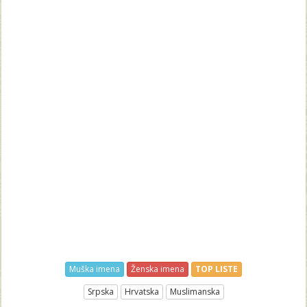
Muška imena
Ženska imena
TOP LISTE
Srpska
Hrvatska
Muslimanska