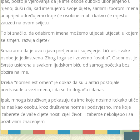
Ipak, postoje vjerovanja da je ime osobe duboko ukorijenjeno u
njenoj duši i da, kad imenujemo svoje dijete, samim izborom imena
unaprijed određujemo koje će osobine imati i kakvo će mjesto
zauzeti na ovom svijetu.
To bi značilo, da odabirom imena možemo utjecati utjecati u kojem
se smjeru razvija dijete?
Smatramo da je ova izjava pretjerana i sujevjerje. Ličnost svake
osobe je jedinstvena. Zbog toga se i zovemo "osoba". Osobnost je
čvrsto usidrena u svakom ljudskom biću od samog početka bez
obzira na ime.
Izreka "nomen est omen" je dokaz da su u antici postojale
predrasude u vezi imena, i da se to događa i danas.
Ipak, mnoga istraživanja pokazuju da ime koje nosimo itekako utiče
na nas kao osobu, kroz društvene norme i podsvjesno. Ime koje
izaberete će vaše dijete nositi cijeli život - izaberite nekolijepo i sa
pozitivnim značenjem.