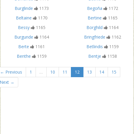
Burglinde
1173
Begoña
1172
Beltaine
1170
Bertine
1165
Bessy
1165
Borghild
1164
Burgunde
1164
Bringfriede
1162
Berte
1161
Betlindis
1159
Benthe
1159
Bentje
1158
← Previous
1
…
10
11
12
13
14
15
Next →