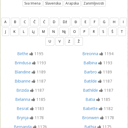
Sva Imena
Slavenska
Arapska
Zanimljivosti
A
B
C
Č
Ć
D
Dž
Đ
E
F
G
H
I
J
K
L
Lj
M
N
Nj
O
P
R
S
Š
T
U
V
Z
Ž
Birthe
1195
Breonna
1194
Brindusa
1193
Balbina
1193
Blandine
1189
Barbro
1189
Bibianne
1187
Batilde
1187
Brizida
1187
Bathilde
1187
Belanna
1185
Batia
1185
Besrat
1183
Babette
1182
Brynja
1178
Bronwen
1178
Bernanda
1176
Bathia
1175