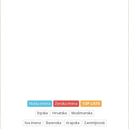
Muška imena
Ženska imena
TOP LISTE
Srpska
Hrvatska
Muslimanska
Sva Imena
Slavenska
Arapska
Zanimljivosti