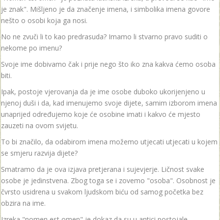
je znak". Mišljeno je da značenje imena, i simbolika imena govore
nešto o osobi koja ga nosi.
No ne zvuči li to kao predrasuda? Imamo li stvarno pravo suditi o
nekome po imenu?
Svoje ime dobivamo čak i prije nego što iko zna kakva ćemo osoba
biti.
Ipak, postoje vjerovanja da je ime osobe duboko ukorijenjeno u
njenoj duši i da, kad imenujemo svoje dijete, samim izborom imena
unaprijed određujemo koje će osobine imati i kakvo će mjesto
zauzeti na ovom svijetu.
To bi značilo, da odabirom imena možemo utjecati utjecati u kojem
se smjeru razvija dijete?
Smatramo da je ova izjava pretjerana i sujevjerje. Ličnost svake
osobe je jedinstvena. Zbog toga se i zovemo "osoba". Osobnost je
čvrsto usidrena u svakom ljudskom biću od samog početka bez
obzira na ime.
Izreka "nomen est omen" je dokaz da su u antici postojale