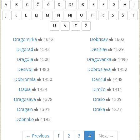
A
B
C
Č
Ć
D
Dž
Đ
E
F
G
H
I
J
K
L
Lj
M
N
Nj
O
P
R
S
Š
T
U
V
Z
Ž
Dragomirka
1612
Dobrisav
1602
Drgorad
1542
Desislav
1529
Dragoja
1500
Dragovanka
1496
Desivoj
1480
Dobroslava
1452
Dobromila
1450
Dančul
1448
Dabia
1434
Dimčo
1411
Dragosava
1378
Drailo
1309
Dragain
1301
Draka
1277
Dobrinko
1193
← Previous
1
2
3
4
Next →