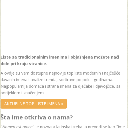
Liste sa tradicionalnim imenima i objašnjena možete naći
dole pri kraju stranice.
A ovdje su Vam dostupne najnovije top liste modernih i najčešće
davanih imena i analize trenda, sortirane po polu i godinama.
Najpopularnija domaća i strana imena za dječake i djevojčice, sa
porijeklom i značenjem.
AKTUELNE TOP LISTE IMENA »
Šta ime otkriva o nama?
"
Nomen est omen
" je poznata latinska izreka, a prevodi se kao "ime