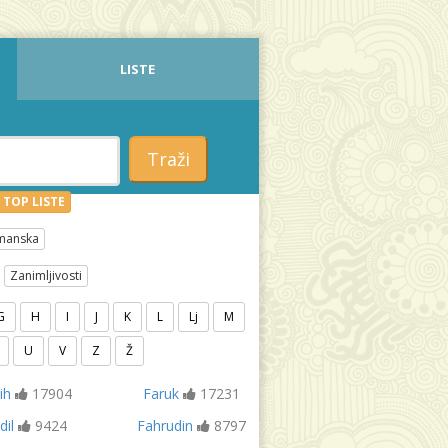
LISTE
Traži
TOP LISTE
manska
Zanimljivosti
G
H
I
J
K
L
Lj
M
U
V
Z
Ž
ih
17904
Faruk
17231
dil
9424
Fahrudin
8797