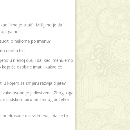
e kao "ime je znak". Mišljeno je da
oja ga nosi.
 suditi o nekome po imenu?
mo osoba biti.
jeno u njenoj duši i da, kad imenujemo
koje će osobine imati i kakvo će
i u kojem se smjeru razvija dijete?
t svake osobe je jedinstvena. Zbog toga
akom ljudskom biću od samog početka
 predrasude u vezi imena, i da se to