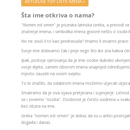
AKTUELNE TOP LISTE IMENA »
Šta ime otkriva o nama?
"
Nomen est omen
" je poznata latinska izreka, a prevodi s
značenje imena, i simbolika imena govore nešto o osobi k
No ne zvuči li to kao predrasuda? Imamo li stvarno pravo
Svoje ime dobivamo čak i prije nego što iko zna kakva će
Ipak, postoje vjerovanja da je ime osobe duboko ukorijen
svoje dijete, samim izborom imena unaprijed određujemo 
mjesto zauzeti na ovom svijetu.
To bi značilo, da odabirom imena možemo utjecati utjecat
Smatramo da je ova izjava pretjerana i sujevjerje. Ličnos
se i zovemo "osoba". Osobnost je čvrsto usidrena u sv
bez obzira na ime.
Izreka "nomen est omen" je dokaz da su u antici postojale
događa i danas.