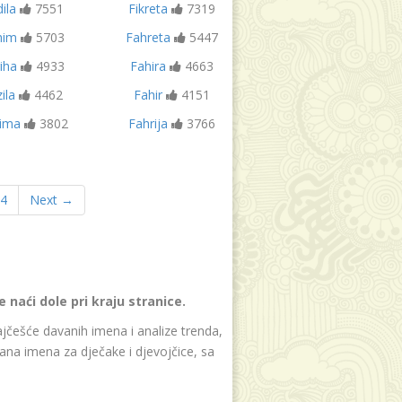
ila
7551
Fikreta
7319
him
5703
Fahreta
5447
iha
4933
Fahira
4663
ila
4462
Fahir
4151
ima
3802
Fahrija
3766
4
Next →
naći dole pri kraju stranice.
jčešće davanih imena i analize trenda,
ana imena za dječake i djevojčice, sa