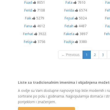
Fuad
8051
Fata
7610
Fad
Ferid
7108
Ferida
6574
Fe
Faik
5279
Fejsal
5024
Fer
Fana
4612
Fetah
4487
Faz
Ferhat
3922
Faketa
3897
Feh
Fetija
3736
Fazlija
3380
← Previous
1
2
3
Liste sa tradicionalnim imenima i objašnjena možete 
A ovdje su Vam dostupne najnovije top liste modernih i na
sortirane po polu i godinama. Najpopularnija domaća i str
porijeklom i značenjem.