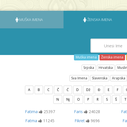
MUŠKA IMENA
ŽENSKA IMENA
Muška imena
Ženska imena
Srpska
Hrvatska
Musli
Sva Imena
Slavenska
Arapska
A
B
C
Č
Ć
D
Dž
Đ
E
F
N
Nj
O
P
R
S
Š
T
Fatima
25397
Faris
24028
Fat
Fatma
11245
Fikret
9696
Fa