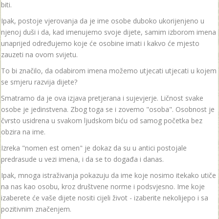
biti.
Ipak, postoje vjerovanja da je ime osobe duboko ukorijenjeno u
njenoj duši i da, kad imenujemo svoje dijete, samim izborom imena
unaprijed određujemo koje će osobine imati i kakvo će mjesto
zauzeti na ovom svijetu.
To bi značilo, da odabirom imena možemo utjecati utjecati u kojem
se smjeru razvija dijete?
Smatramo da je ova izjava pretjerana i sujevjerje. Ličnost svake
osobe je jedinstvena. Zbog toga se i zovemo "osoba". Osobnost je
čvrsto usidrena u svakom ljudskom biću od samog početka bez
obzira na ime.
Izreka "nomen est omen" je dokaz da su u antici postojale
predrasude u vezi imena, i da se to događa i danas.
Ipak, mnoga istraživanja pokazuju da ime koje nosimo itekako utiče
na nas kao osobu, kroz društvene norme i podsvjesno. Ime koje
izaberete će vaše dijete nositi cijeli život - izaberite nekolijepo i sa
pozitivnim značenjem.