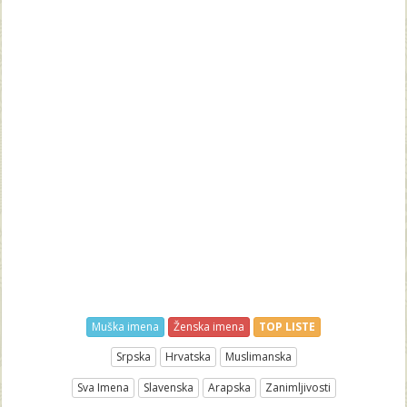
Muška imena
Ženska imena
TOP LISTE
Srpska
Hrvatska
Muslimanska
Sva Imena
Slavenska
Arapska
Zanimljivosti