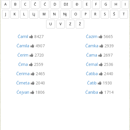
A
B
C
Č
Ć
D
Dž
Đ
E
F
G
H
I
J
K
L
Lj
M
N
Nj
O
P
R
S
Š
T
U
V
Z
Ž
Ćamil
8427
Ćazim
5665
Ćamila
4907
Ćamka
2939
Ćerim
2720
Ćama
2697
Ćima
2559
Ćemal
2536
Ćerima
2465
Ćatiba
2440
Ćimeta
2040
Ćatib
1930
Ćejvan
1806
Ćaniba
1714