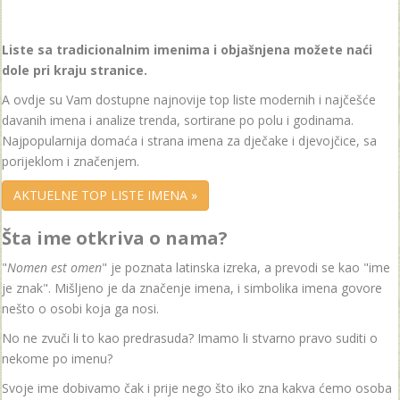
Liste sa tradicionalnim imenima i objašnjena možete naći
dole pri kraju stranice.
A ovdje su Vam dostupne najnovije top liste modernih i najčešće
davanih imena i analize trenda, sortirane po polu i godinama.
Najpopularnija domaća i strana imena za dječake i djevojčice, sa
porijeklom i značenjem.
AKTUELNE TOP LISTE IMENA »
Šta ime otkriva o nama?
"
Nomen est omen
" je poznata latinska izreka, a prevodi se kao "ime
je znak". Mišljeno je da značenje imena, i simbolika imena govore
nešto o osobi koja ga nosi.
No ne zvuči li to kao predrasuda? Imamo li stvarno pravo suditi o
nekome po imenu?
Svoje ime dobivamo čak i prije nego što iko zna kakva ćemo osoba