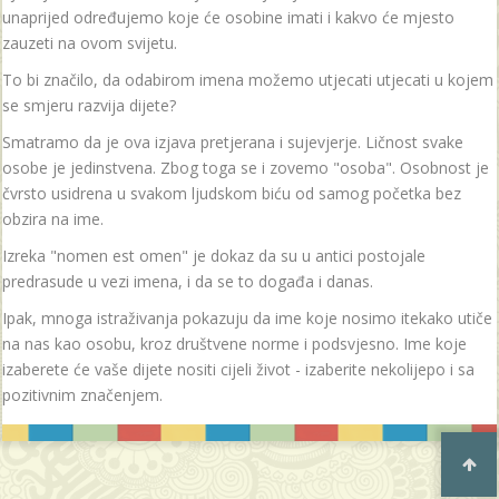
unaprijed određujemo koje će osobine imati i kakvo će mjesto
zauzeti na ovom svijetu.
To bi značilo, da odabirom imena možemo utjecati utjecati u kojem
se smjeru razvija dijete?
Smatramo da je ova izjava pretjerana i sujevjerje. Ličnost svake
osobe je jedinstvena. Zbog toga se i zovemo "osoba". Osobnost je
čvrsto usidrena u svakom ljudskom biću od samog početka bez
obzira na ime.
Izreka "nomen est omen" je dokaz da su u antici postojale
predrasude u vezi imena, i da se to događa i danas.
Ipak, mnoga istraživanja pokazuju da ime koje nosimo itekako utiče
na nas kao osobu, kroz društvene norme i podsvjesno. Ime koje
izaberete će vaše dijete nositi cijeli život - izaberite nekolijepo i sa
pozitivnim značenjem.