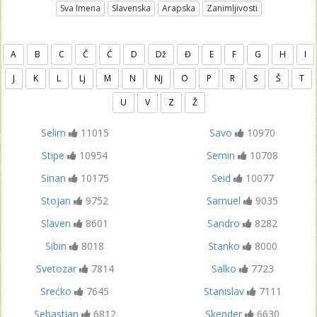
Sva Imena
Slavenska
Arapska
Zanimljivosti
A
B
C
Č
Ć
D
Dž
Đ
E
F
G
H
I
J
K
L
Lj
M
N
Nj
O
P
R
S
Š
T
U
V
Z
Ž
Selim
11015
Savo
10970
Stipe
10954
Semin
10708
Sinan
10175
Seid
10077
Stojan
9752
Samuel
9035
Slaven
8601
Sandro
8282
Sibin
8018
Stanko
8000
Svetozar
7814
Salko
7723
Srećko
7645
Stanislav
7111
Sebastian
6812
Skender
6630