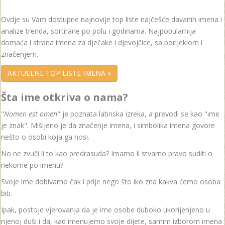
Ovdje su Vam dostupne najnovije top liste najčešće davanih imena i
analize trenda, sortirane po polu i godinama. Najpopularnija
domaća i strana imena za dječake i djevojčice, sa porijeklom i
značenjem.
AKTUELNE TOP LISTE IMENA »
Šta ime otkriva o nama?
"
Nomen est omen
" je poznata latinska izreka, a prevodi se kao "ime
je znak". Mišljeno je da značenje imena, i simbolika imena govore
nešto o osobi koja ga nosi.
No ne zvuči li to kao predrasuda? Imamo li stvarno pravo suditi o
nekome po imenu?
Svoje ime dobivamo čak i prije nego što iko zna kakva ćemo osoba
biti.
Ipak, postoje vjerovanja da je ime osobe duboko ukorijenjeno u
njenoj duši i da, kad imenujemo svoje dijete, samim izborom imena