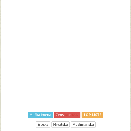
Muška imena
Ženska imena
TOP LISTE
Srpska
Hrvatska
Muslimanska