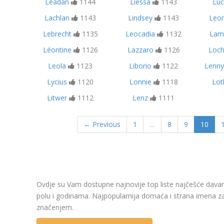
Leadan
1144
Liessa
1143
Luc
Lachlan
1143
Lindsey
1143
Leon
Lebrecht
1135
Leocadia
1132
Lam
Léontine
1126
Lazzaro
1126
Loch
Leola
1123
Liborio
1122
Lenny
Lycius
1120
Lonnie
1118
Lot
Litwer
1112
Lenz
1111
← Previous
1
…
8
9
10
Ovdje su Vam dostupne najnovije top liste najčešće davani
polu i godinama. Najpopularnija domaća i strana imena za 
značenjem.