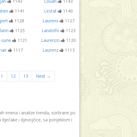
jan
1143
Louan
1143
tien
1141
Lestat
1140
pert
1128
Laurens
1127
lann
1125
Landolfo
1123
-sune
1121
Laurenzo
1120
hair
1117
Laurenz
1113
11
12
13
Next →
h imena i analize trenda, sortirane po
dječake i djevojčice, sa porijeklom i