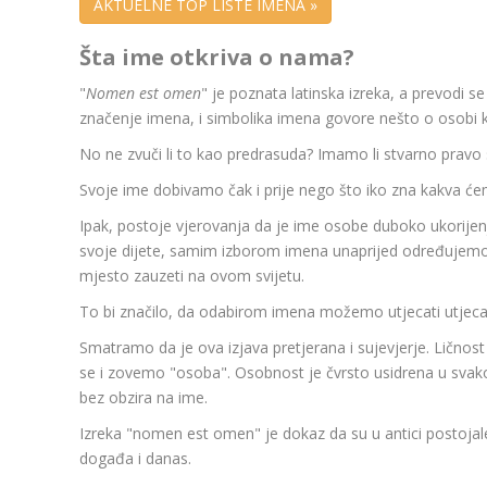
AKTUELNE TOP LISTE IMENA »
Šta ime otkriva o nama?
"
Nomen est omen
" je poznata latinska izreka, a prevodi s
značenje imena, i simbolika imena govore nešto o osobi k
No ne zvuči li to kao predrasuda? Imamo li stvarno pravo
Svoje ime dobivamo čak i prije nego što iko zna kakva će
Ipak, postoje vjerovanja da je ime osobe duboko ukorijen
svoje dijete, samim izborom imena unaprijed određujemo 
mjesto zauzeti na ovom svijetu.
To bi značilo, da odabirom imena možemo utjecati utjecat
Smatramo da je ova izjava pretjerana i sujevjerje. Ličnos
se i zovemo "osoba". Osobnost je čvrsto usidrena u sv
bez obzira na ime.
Izreka "nomen est omen" je dokaz da su u antici postojale
događa i danas.