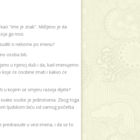
e kao "ime je znak". Mišljeno je da
oja ga nosi.
 suditi o nekome po imenu?
mo osoba biti.
jeno u njenoj duši i da, kad imenujemo
koje će osobine imati i kakvo će
i u kojem se smjeru razvija dijete?
t svake osobe je jedinstvena. Zbog toga
akom ljudskom biću od samog početka
 predrasude u vezi imena, i da se to