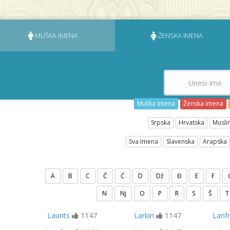
MUŠKA IMENA
ŽENSKA IMENA
Muška imena
Ženska imena
Srpska
Hrvatska
Musli
Sva Imena
Slavenska
Arapska
A
B
C
Č
Ć
D
Dž
Đ
E
F
N
Nj
O
P
R
S
Š
T
Laurits
1147
Larkin
1147
Lanf