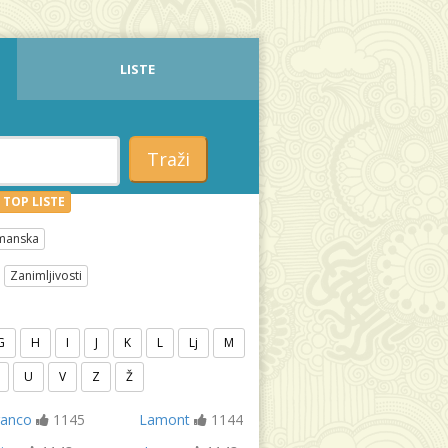
LISTE
Traži
TOP LISTE
manska
Zanimljivosti
G
H
I
J
K
L
Lj
M
U
V
Z
Ž
ranco
1145
Lamont
1144