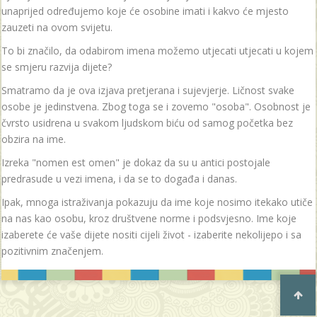
unaprijed određujemo koje će osobine imati i kakvo će mjesto
zauzeti na ovom svijetu.
To bi značilo, da odabirom imena možemo utjecati utjecati u kojem
se smjeru razvija dijete?
Smatramo da je ova izjava pretjerana i sujevjerje. Ličnost svake
osobe je jedinstvena. Zbog toga se i zovemo "osoba". Osobnost je
čvrsto usidrena u svakom ljudskom biću od samog početka bez
obzira na ime.
Izreka "nomen est omen" je dokaz da su u antici postojale
predrasude u vezi imena, i da se to događa i danas.
Ipak, mnoga istraživanja pokazuju da ime koje nosimo itekako utiče
na nas kao osobu, kroz društvene norme i podsvjesno. Ime koje
izaberete će vaše dijete nositi cijeli život - izaberite nekolijepo i sa
pozitivnim značenjem.