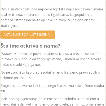
Ovdje su Vam dostupne najnovije top liste najčešće davanih imena i
analize trenda, sortirane po polu i godinama. Najpopularnija
domaća i strana imena za dječake i djevojčice, sa porijeklom i
značenjem.
AKTUELNE TOP LISTE IMENA »
Šta ime otkriva o nama?
"
Nomen est omen
" je poznata latinska izreka, a prevodi se kao "ime
je znak". Mišljeno je da značenje imena, i simbolika imena govore
nešto o osobi koja ga nosi.
No ne zvuči li to kao predrasuda? Imamo li stvarno pravo suditi o
nekome po imenu?
Svoje ime dobivamo čak i prije nego što iko zna kakva ćemo osoba
biti.
Ipak, postoje vjerovanja da je ime osobe duboko ukorijenjeno u
njenoj duši i da, kad imenujemo svoje dijete, samim izborom imena