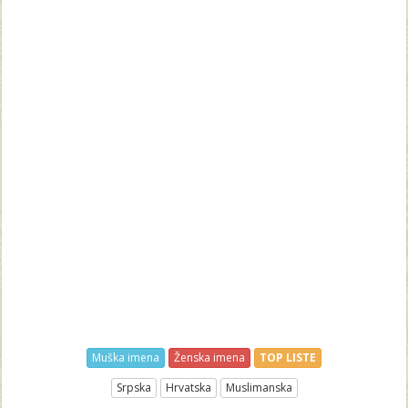
Muška imena
Ženska imena
TOP LISTE
Srpska
Hrvatska
Muslimanska