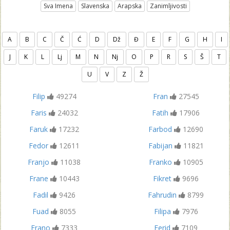
Sva Imena
Slavenska
Arapska
Zanimljivosti
A
B
C
Č
Ć
D
Dž
Đ
E
F
G
H
I
J
K
L
Lj
M
N
Nj
O
P
R
S
Š
T
U
V
Z
Ž
Filip
49274
Fran
27545
Faris
24032
Fatih
17906
Faruk
17232
Farbod
12690
Fedor
12611
Fabijan
11821
Franjo
11038
Franko
10905
Frane
10443
Fikret
9696
Fadil
9426
Fahrudin
8799
Fuad
8055
Filipa
7976
Frano
7333
Ferid
7109