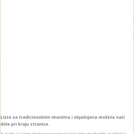
Liste sa tradicionalnim imenima i objašnjena možete naći
dole pri kraju stranice.
A ovdje su Vam dostupne najnovije top liste modernih i najčešće