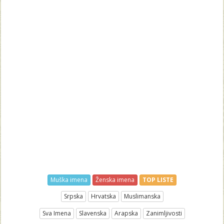
Muška imena
Ženska imena
TOP LISTE
Srpska
Hrvatska
Muslimanska
Sva Imena
Slavenska
Arapska
Zanimljivosti