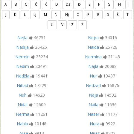
A
B
C
Č
Ć
D
Dž
Đ
E
F
G
H
I
J
K
L
Lj
M
N
Nj
O
P
R
S
Š
T
U
V
Z
Ž
Nejla
46751
Nejra
34016
Nadija
26425
Naida
25726
Nermin
23234
Nermina
21148
Nedim
20491
Najla
20088
Nedžla
19441
Nur
19437
Nihad
17229
Nedzad
16876
Nuh
14620
Naja
14532
Nidal
12609
Naila
11636
Nerma
11261
Naser
11177
Nahla
10148
Nura
9922
Nisa
9813
Nijaz
9322