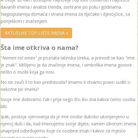
davanih imena i analize trenda, sortirane po polu i godinama.
Najpopularnija domaća i strana imena za dječake i djevojčice, sa
porijeklom i značenjem.
AKTUELNE TOP LISTE IMENA »
Šta ime otkriva o nama?
"
Nomen est omen
" je poznata latinska izreka, a prevodi se kao "ime
je znak". Mišljeno je da značenje imena, i simbolika imena govore
nešto o osobi koja ga nosi.
No ne zvuči li to kao predrasuda? Imamo li stvarno pravo suditi o
nekome po imenu?
Svoje ime dobivamo čak i prije nego što iko zna kakva ćemo osoba
biti.
Ipak, postoje vjerovanja da je ime osobe duboko ukorijenjeno u
njenoj duši i da, kad imenujemo svoje dijete, samim izborom imena
unaprijed određujemo koje će osobine imati i kakvo će mjesto
zauzeti na ovom svijetu.