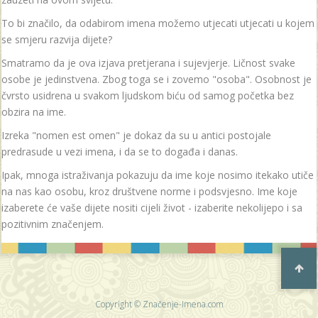
To bi značilo, da odabirom imena možemo utjecati utjecati u kojem
se smjeru razvija dijete?
Smatramo da je ova izjava pretjerana i sujevjerje. Ličnost svake
osobe je jedinstvena. Zbog toga se i zovemo "osoba". Osobnost je
čvrsto usidrena u svakom ljudskom biću od samog početka bez
obzira na ime.
Izreka "nomen est omen" je dokaz da su u antici postojale
predrasude u vezi imena, i da se to događa i danas.
Ipak, mnoga istraživanja pokazuju da ime koje nosimo itekako utiče
na nas kao osobu, kroz društvene norme i podsvjesno. Ime koje
izaberete će vaše dijete nositi cijeli život - izaberite nekolijepo i sa
pozitivnim značenjem.
Copyright © Značenje-Imena.com