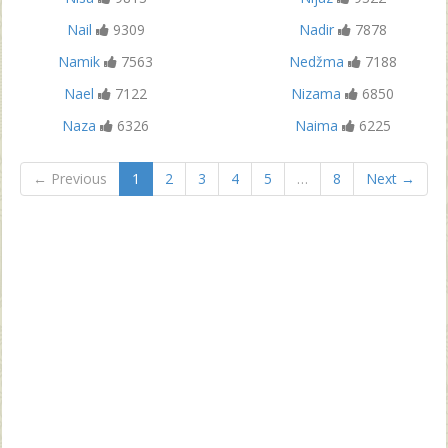
Nail
9309
Nadir
7878
Namik
7563
Nedžma
7188
Nael
7122
Nizama
6850
Naza
6326
Naima
6225
← Previous
1
2
3
4
5
…
8
Next →