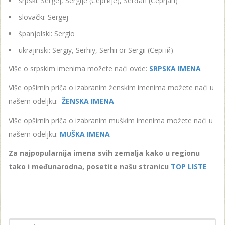
srpski: Sergej, Sergije (Сергије), Serđan (Сeрђан)
slovački: Sergej
španjolski: Sergio
ukrajinski: Sergiy, Serhiy, Serhii or Sergii (Сергiй)
Više o srpskim imenima možete naći ovde:
SRPSKA IMENA
Više opširnih priča o izabranim ženskim imenima možete naći u
našem odeljku:
ŽENSKA IMENA
Više opširnih priča o izabranim muškim imenima možete naći u
našem odeljku:
MUŠKA IMENA
Za najpopularnija imena svih zemalja kako u regionu
tako i međunarodna, posetite našu stranicu
TOP LISTE