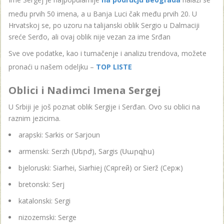
među prvih 50 imena, a u Banja Luci čak među prvih 20. U
Hrvatskoj se, po uzoru na talijanski oblik Sergio u Dalmaciji
sreće Serđo, ali ovaj oblik nije vezan za ime Srđan
Sve ove podatke, kao i tumačenje i analizu trendova, možete
pronaći u našem odeljku –
TOP LISTE
Oblici i Nadimci Imena Sergej
U Srbiji je još poznat oblik Sergije i Serđan. Ovo su oblici na
raznim jezicima.
arapski: Sarkis or Sarjoun
armenski: Serzh (Սերժ), Sargis (Սարգիս)
bjeloruski: Siarhei, Siarhiej (Сяргей) or Sierž (Серж)
bretonski: Serj
katalonski: Sergi
nizozemski: Serge