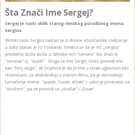
Šta Znači Ime Sergej?
Sergej je ruski oblik starog rimskog porodičnog imena
Sergius.
Rimski naziv Sergius nastao je iz drevne etruščanske civilizacije
u Italiji (danas je to Toskana). Smatra se da je reč „sergius“
prvobitno došla došla iz latinske reči "servare" što znači ili
"servirati" tj. "služiti". Stoga se ime Sergej često prevodi ime
kao "tvoj sluga", ali činjenica je da je ime u stvari uglavnom bilo
rezervisano za aristokratiju u starom Rimu, pa je verovatnije
tumačenje imena "spasiti, čuvati, držati" i usko je povezano sa
"stražom", pa se prevodi sa „stražar“ i „čuvar“.