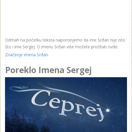
Odmah na početku teksta napominjemo da ime Srđan nije isto
što i ime Sergej. O imenu Srđan više možete pročitati ovde:
Značenje imena Srđan.
Poreklo Imena Sergej