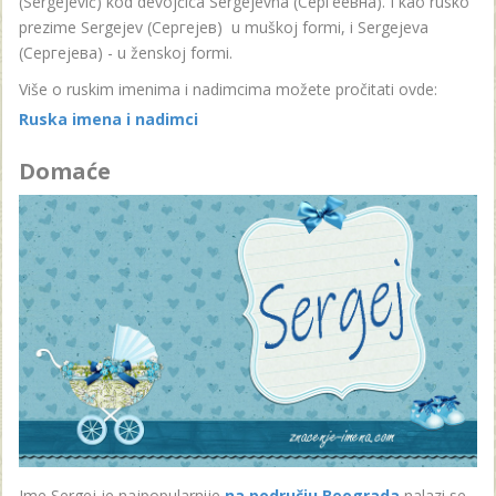
(Sergejevič) kod devojčica Sergejevna (Сергеевна). I kao rusko
prezime Sergejev (Сергеjев) u muškoj formi, i Sergejeva
(Сергеjева) - u ženskoj formi.
Više o ruskim imenima i nadimcima možete pročitati ovde:
Ruska imena i nadimci
Domaće
Ime Sergej je najpopularnije
na području Beograda
nalazi se