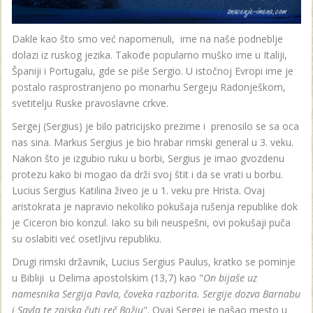
Dakle kao što smo već napomenuli, ime na naše podneblje
dolazi iz ruskog jezika. Takođe popularno muško ime u Italiji,
Španiji i Portugalu, gde se piše Sergio. U istočnoj Evropi ime je
postalo rasprostranjeno po monarhu Sergeju Radonješkom,
svetitelju Ruske pravoslavne crkve.
Sergej (Sergius) je bilo patricijsko prezime i prenosilo se sa oca
nas sina. Markus Sergius je bio hrabar rimski general u 3. veku.
Nakon što je izgubio ruku u borbi, Sergius je imao gvozdenu
protezu kako bi mogao da drži svoj štit i da se vrati u borbu.
Lucius Sergius Katilina živeo je u 1. veku pre Hrista. Ovaj
aristokrata je napravio nekoliko pokušaja rušenja republike dok
je Ciceron bio konzul. Iako su bili neuspešni, ovi pokušaji puča
su oslabiti već osetljivu republiku.
Drugi rimski državnik, Lucius Sergius Paulus, kratko se pominje
u Bibliji u Delima apostolskim (13,7) kao "
On bijaše uz
namesnika Sergija Pavla, čoveka razborita. Sergije dozva Barnabu
i Savla te zaiska čuti reč Božju
". Ovaj Sergej je našao mesto u