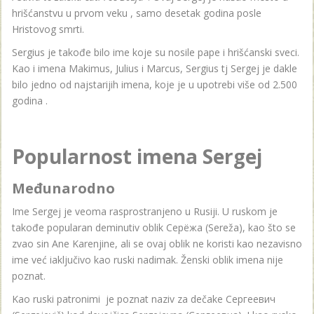
hrišćanstvu u prvom veku , samo desetak godina posle
Hristovog smrti.
Sergius je takođe bilo ime koje su nosile pape i hrišćanski sveci.
Kao i imena Makimus, Julius i Marcus, Sergius tj Sergej je dakle
bilo jedno od najstarijih imena, koje je u upotrebi više od 2.500
godina .
Popularnost imena Sergej
Međunarodno
Ime Sergej je veoma rasprostranjeno u Rusiji. U ruskom je
takođe popularan deminutiv oblik Серёжа (Sereža), kao što se
zvao sin Ane Karenjine, ali se ovaj oblik ne koristi kao nezavisno
ime već iaključivo kao ruski nadimak. Ženski oblik imena nije
poznat.
Kao ruski patronimi je poznat naziv za dečake Сергеевич