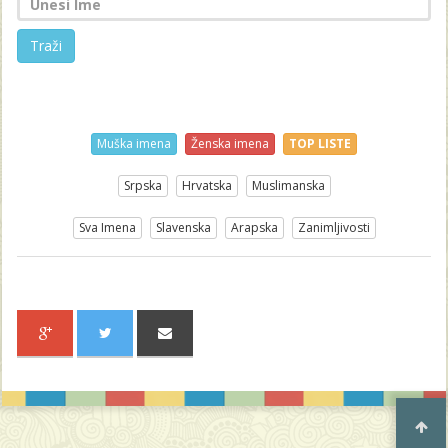
Traži
Muška imena
Ženska imena
TOP LISTE
Srpska
Hrvatska
Muslimanska
Sva Imena
Slavenska
Arapska
Zanimljivosti