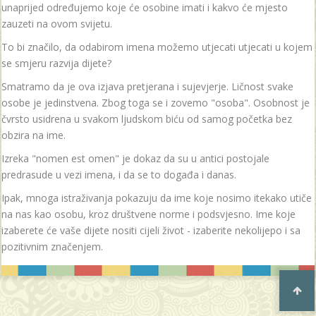
unaprijed određujemo koje će osobine imati i kakvo će mjesto
zauzeti na ovom svijetu.
To bi značilo, da odabirom imena možemo utjecati utjecati u kojem
se smjeru razvija dijete?
Smatramo da je ova izjava pretjerana i sujevjerje. Ličnost svake
osobe je jedinstvena. Zbog toga se i zovemo "osoba". Osobnost je
čvrsto usidrena u svakom ljudskom biću od samog početka bez
obzira na ime.
Izreka "nomen est omen" je dokaz da su u antici postojale
predrasude u vezi imena, i da se to događa i danas.
Ipak, mnoga istraživanja pokazuju da ime koje nosimo itekako utiče
na nas kao osobu, kroz društvene norme i podsvjesno. Ime koje
izaberete će vaše dijete nositi cijeli život - izaberite nekolijepo i sa
pozitivnim značenjem.