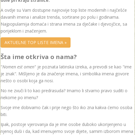
dole pri kraju stranice.
A ovdje su Vam dostupne najnovije top liste modernih i najčešće
davanih imena i analize trenda, sortirane po polu i godinama.
Najpopularnija domaća i strana imena za dječake i djevojčice, sa
porijeklom i značenjem.
AKTUELNE TOP LISTE IMENA »
Šta ime otkriva o nama?
"
Nomen est omen
" je poznata latinska izreka, a prevodi se kao "ime
je znak". Mišljeno je da značenje imena, i simbolika imena govore
nešto o osobi koja ga nosi.
No ne zvuči li to kao predrasuda? Imamo li stvarno pravo suditi o
nekome po imenu?
Svoje ime dobivamo čak i prije nego što iko zna kakva ćemo osoba
biti.
Ipak, postoje vjerovanja da je ime osobe duboko ukorijenjeno u
njenoj duši i da, kad imenujemo svoje dijete, samim izborom imena