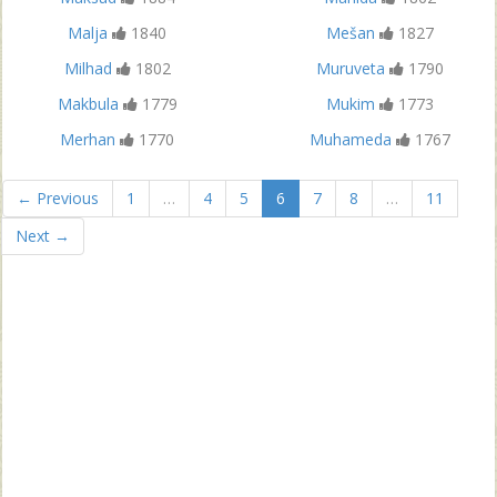
Malja
1840
Mešan
1827
Milhad
1802
Muruveta
1790
Makbula
1779
Mukim
1773
Merhan
1770
Muhameda
1767
← Previous
1
…
4
5
6
7
8
…
11
Next →