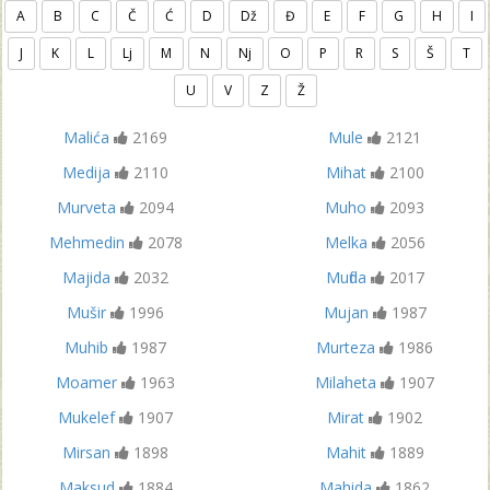
A
B
C
Č
Ć
D
Dž
Đ
E
F
G
H
I
J
K
L
Lj
M
N
Nj
O
P
R
S
Š
T
U
V
Z
Ž
Malića
2169
Mule
2121
Medija
2110
Mihat
2100
Murveta
2094
Muho
2093
Mehmedin
2078
Melka
2056
Majida
2032
Mufida
2017
Mušir
1996
Mujan
1987
Muhib
1987
Murteza
1986
Moamer
1963
Milaheta
1907
Mukelef
1907
Mirat
1902
Mirsan
1898
Mahit
1889
Maksud
1884
Mahida
1862