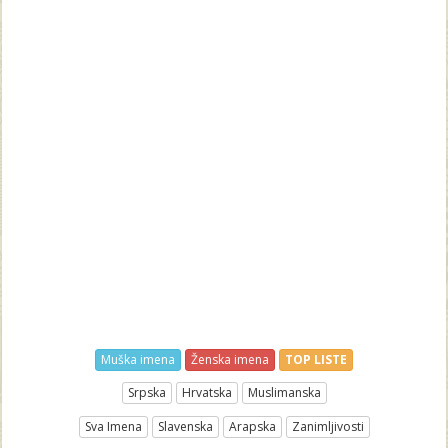
Muška imena
Ženska imena
TOP LISTE
Srpska
Hrvatska
Muslimanska
Sva Imena
Slavenska
Arapska
Zanimljivosti