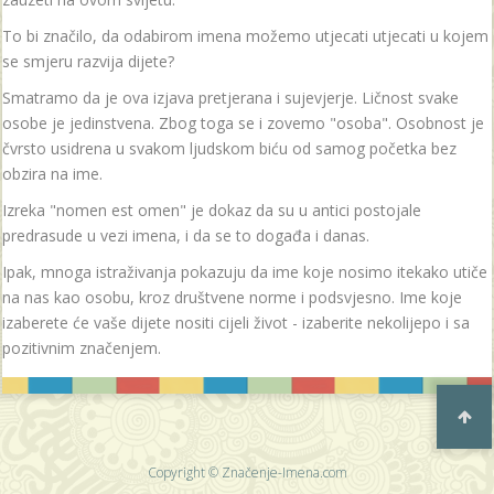
To bi značilo, da odabirom imena možemo utjecati utjecati u kojem
se smjeru razvija dijete?
Smatramo da je ova izjava pretjerana i sujevjerje. Ličnost svake
osobe je jedinstvena. Zbog toga se i zovemo "osoba". Osobnost je
čvrsto usidrena u svakom ljudskom biću od samog početka bez
obzira na ime.
Izreka "nomen est omen" je dokaz da su u antici postojale
predrasude u vezi imena, i da se to događa i danas.
Ipak, mnoga istraživanja pokazuju da ime koje nosimo itekako utiče
na nas kao osobu, kroz društvene norme i podsvjesno. Ime koje
izaberete će vaše dijete nositi cijeli život - izaberite nekolijepo i sa
pozitivnim značenjem.
Copyright © Značenje-Imena.com