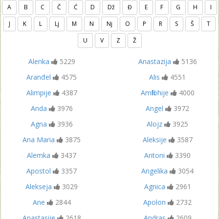
A
B
C
Č
Ć
D
Dž
Đ
E
F
G
H
I
J
K
L
Lj
M
N
Nj
O
P
R
S
Š
T
U
V
Z
Ž
Alenka
5229
Anastazija
5136
Aranđel
4575
Alis
4551
Alimpije
4387
Amfilohije
4000
Anda
3976
Angel
3972
Agna
3936
Alojz
3925
Ana Maria
3875
Aleksije
3587
Alemka
3437
Antoni
3390
Apostol
3357
Angelika
3054
Alekseja
3029
Agnica
2961
Ane
2844
Apolon
2732
Anastasije
2618
Andras
2609