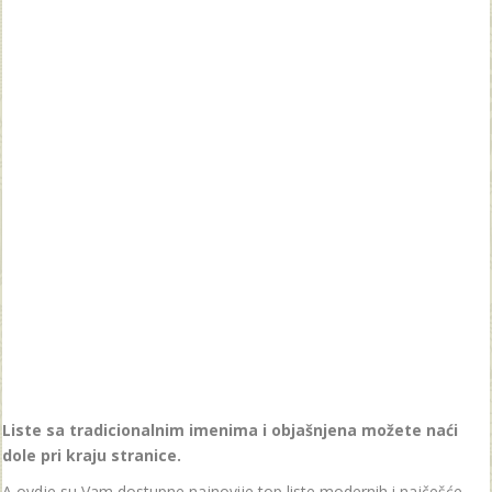
Liste sa tradicionalnim imenima i objašnjena možete naći
dole pri kraju stranice.
A ovdje su Vam dostupne najnovije top liste modernih i najčešće