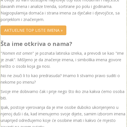
davanih imena i analize trenda, sortirane po polu i godinama.
Najpopularnija domaća i strana imena za dječake i djevojčice, sa
porijeklom i značenjem.
AKTUELNE TOP LISTE IMENA »
Šta ime otkriva o nama?
"
Nomen est omen
" je poznata latinska izreka, a prevodi se kao "ime
je znak". Mišljeno je da značenje imena, i simbolika imena govore
nešto o osobi koja ga nosi.
No ne zvuči li to kao predrasuda? Imamo li stvarno pravo suditi o
nekome po imenu?
Svoje ime dobivamo čak i prije nego što iko zna kakva ćemo osoba
biti.
Ipak, postoje vjerovanja da je ime osobe duboko ukorijenjeno u
njenoj duši i da, kad imenujemo svoje dijete, samim izborom imena
unaprijed određujemo koje će osobine imati i kakvo će mjesto
zauzeti na ovom svijetu.