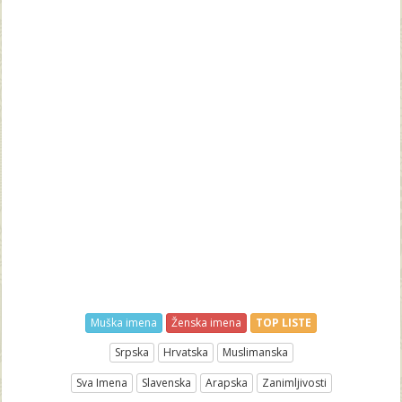
Muška imena
Ženska imena
TOP LISTE
Srpska
Hrvatska
Muslimanska
Sva Imena
Slavenska
Arapska
Zanimljivosti