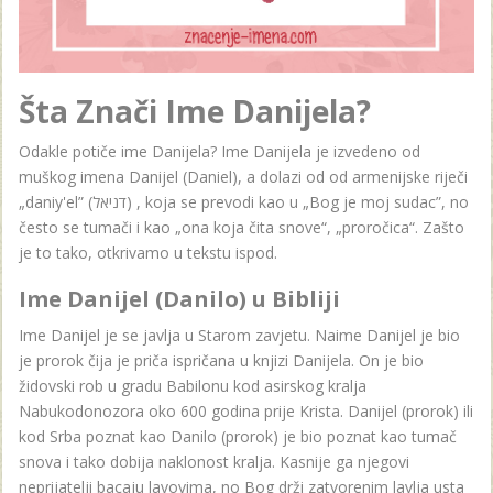
Šta Znači Ime Danijela?
Odakle potiče ime Danijela? Ime Danijela je izvedeno od
muškog imena Danijel (Daniel), a dolazi od od armenijske riječi
„daniy'el” (דניאל) , koja se prevodi kao u „Bog je moj sudac”, no
često se tumači i kao „ona koja čita snove“, „proročica“. Zašto
je to tako, otkrivamo u tekstu ispod.
Ime Danijel (Danilo) u Bibliji
Ime Danijel je se javlja u Starom zavjetu. Naime Danijel je bio
je prorok čija je priča ispričana u knjizi Danijela. On je bio
židovski rob u gradu Babilonu kod asirskog kralja
Nabukodonozora oko 600 godina prije Krista. Danijel (prorok) ili
kod Srba poznat kao Danilo (prorok) je bio poznat kao tumač
snova i tako dobija naklonost kralja. Kasnije ga njegovi
neprijatelji bacaju lavovima, no Bog drži zatvorenim lavlja usta