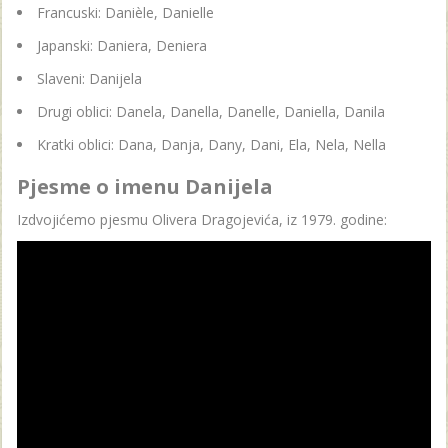
Francuski: Danièle, Danielle
Japanski: Daniera, Deniera
Slaveni: Danijela
Drugi oblici: Danela, Danella, Danelle, Daniella, Danila
Kratki oblici: Dana, Danja, Dany, Dani, Ela, Nela, Nella
Pjesme o imenu Danijela
Izdvojićemo pjesmu Olivera Dragojevića, iz 1979. godine: