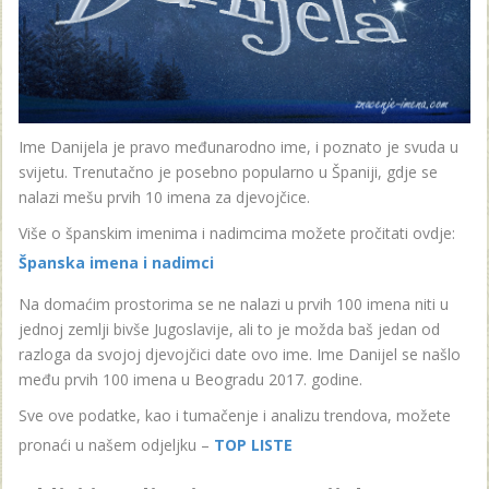
Ime Danijela je pravo međunarodno ime, i poznato je svuda u
svijetu. Trenutačno je posebno popularno u Španiji, gdje se
nalazi mešu prvih 10 imena za djevojčice.
Više o španskim imenima i nadimcima možete pročitati ovdje:
Španska imena i nadimci
Na domaćim prostorima se ne nalazi u prvih 100 imena niti u
jednoj zemlji bivše Jugoslavije, ali to je možda baš jedan od
razloga da svojoj djevojčici date ovo ime. Ime Danijel se našlo
među prvih 100 imena u Beogradu 2017. godine.
Sve ove podatke, kao i tumačenje i analizu trendova, možete
pronaći u našem odjeljku –
TOP LISTE