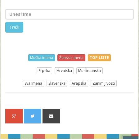
Traži
Muška imena
Ženska imena
TOP LISTE
Srpska
Hrvatska
Muslimanska
Sva Imena
Slavenska
Arapska
Zanimljivosti