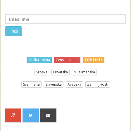
Traži
Muška imena
Ženska imena
TOP LISTE
Srpska
Hrvatska
Muslimanska
Sva Imena
Slavenska
Arapska
Zanimljivosti