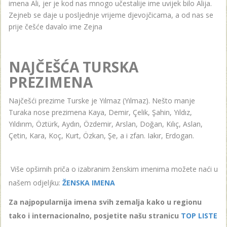
imena Ali, jer je kod nas mnogo učestalije ime uvijek bilo Alija.
Zejneb se daje u posljednje vrijeme djevojčicama, a od nas se
prije češće davalo ime Zejna
NAJČEŠĆA TURSKA
PREZIMENA
Najčešći prezime Turske je Yılmaz (Yılmaz). Nešto manje
Turaka nose prezimena Kaya, Demir, Çelik, Şahin, Yıldız,
Yıldırım, Öztürk, Aydın, Özdemir, Arslan, Doğan, Kılıç, Aslan,
Çetin, Kara, Koç, Kurt, Özkan, Şe, a i zfan. Iakır, Erdogan.
Više opširnih priča o izabranim ženskim imenima možete naći u
našem odjeljku:
ŽENSKA IMENA
Za najpopularnija imena svih zemalja kako u regionu
tako i internacionalno, posjetite našu stranicu
TOP LISTE