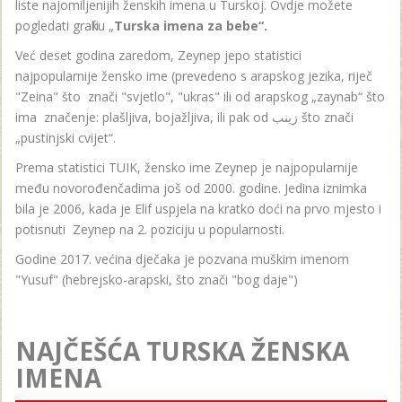
liste najomiljenijih ženskih imena u Turskoj. Ovdje možete
pogledati grafiku „
Turska imena za bebe“.
Već deset godina zaredom, Zeynep jepo statistici
najpopularnije žensko ime (prevedeno s arapskog jezika, riječ
"Zeina" što znači "svjetlo", "ukras" ili od arapskog „zaynab“ što
ima značenje: plašljiva, bojažljiva, ili pak od زينب što znači
„pustinjski cvijet“.
Prema statistici TUIK, žensko ime Zeynep je najpopularnije
među novorođenčadima još od 2000. godine. Jedina iznimka
bila je 2006, kada je Elif uspjela na kratko doći na prvo mjesto i
potisnuti Zeynep na 2. poziciju u popularnosti.
Godine 2017. većina dječaka je pozvana muškim imenom
"Yusuf" (hebrejsko-arapski, što znači "bog daje")
NAJČEŠĆA TURSKA ŽENSKA
IMENA