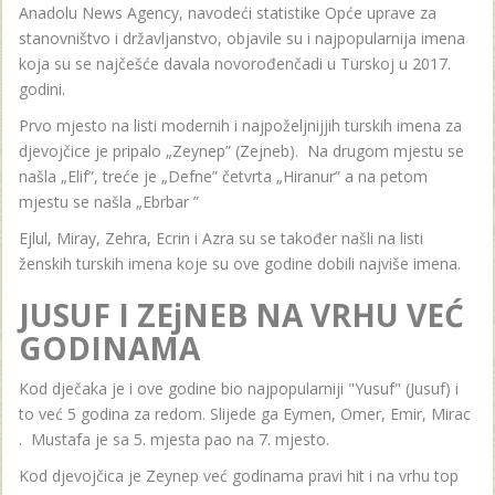
Anadolu News Agency, navodeći statistike Opće uprave za
stanovništvo i državljanstvo, objavile su i najpopularnija imena
koja su se najčešće davala novorođenčadi u Turskoj u 2017.
godini.
Prvo mjesto na listi modernih i najpoželjnijjih turskih imena za
djevojčice je pripalo „Zeynep” (Zejneb). Na drugom mjestu se
našla „Elif”, treće je „Defne” četvrta „Hiranur” a na petom
mjestu se našla „Ebrbar ”
Ejlul, Miray, Zehra, Ecrin i Azra su se također našli na listi
ženskih turskih imena koje su ove godine dobili najviše imena.
JUSUF I ZEjNEB NA VRHU VEĆ
GODINAMA
Kod dječaka je i ove godine bio najpopularniji "Yusuf" (Jusuf) i
to već 5 godina za redom. Slijede ga Eymen, Omer, Emir, Mirac
. Mustafa je sa 5. mjesta pao na 7. mjesto.
Kod djevojčica je Zeynep već godinama pravi hit i na vrhu top