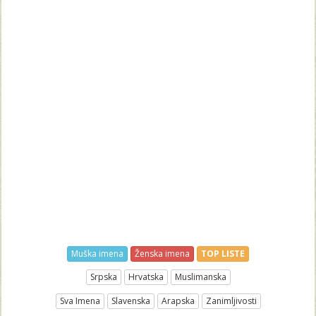
Muška imena
Ženska imena
TOP LISTE
Srpska
Hrvatska
Muslimanska
Sva Imena
Slavenska
Arapska
Zanimljivosti