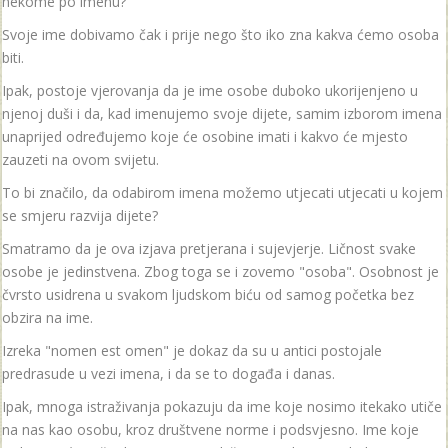
nekome po imenu?
Svoje ime dobivamo čak i prije nego što iko zna kakva ćemo osoba
biti.
Ipak, postoje vjerovanja da je ime osobe duboko ukorijenjeno u
njenoj duši i da, kad imenujemo svoje dijete, samim izborom imena
unaprijed određujemo koje će osobine imati i kakvo će mjesto
zauzeti na ovom svijetu.
To bi značilo, da odabirom imena možemo utjecati utjecati u kojem
se smjeru razvija dijete?
Smatramo da je ova izjava pretjerana i sujevjerje. Ličnost svake
osobe je jedinstvena. Zbog toga se i zovemo "osoba". Osobnost je
čvrsto usidrena u svakom ljudskom biću od samog početka bez
obzira na ime.
Izreka "nomen est omen" je dokaz da su u antici postojale
predrasude u vezi imena, i da se to događa i danas.
Ipak, mnoga istraživanja pokazuju da ime koje nosimo itekako utiče
na nas kao osobu, kroz društvene norme i podsvjesno. Ime koje