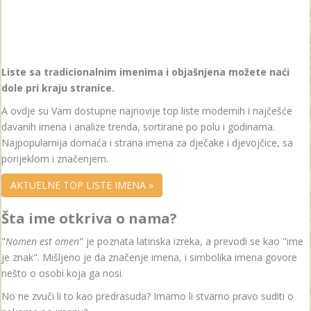
Liste sa tradicionalnim imenima i objašnjena možete naći
dole pri kraju stranice.
A ovdje su Vam dostupne najnovije top liste modernih i najčešće
davanih imena i analize trenda, sortirane po polu i godinama.
Najpopularnija domaća i strana imena za dječake i djevojčice, sa
porijeklom i značenjem.
AKTUELNE TOP LISTE IMENA »
Šta ime otkriva o nama?
"
Nomen est omen
" je poznata latinska izreka, a prevodi se kao "ime
je znak". Mišljeno je da značenje imena, i simbolika imena govore
nešto o osobi koja ga nosi.
No ne zvuči li to kao predrasuda? Imamo li stvarno pravo suditi o