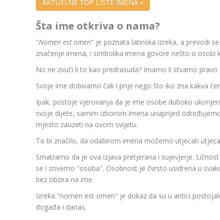
AKTUELNE TOP LISTE IMENA »
Šta ime otkriva o nama?
"
Nomen est omen
" je poznata latinska izreka, a prevodi s
značenje imena, i simbolika imena govore nešto o osobi k
No ne zvuči li to kao predrasuda? Imamo li stvarno pravo
Svoje ime dobivamo čak i prije nego što iko zna kakva će
Ipak, postoje vjerovanja da je ime osobe duboko ukorijen
svoje dijete, samim izborom imena unaprijed određujemo 
mjesto zauzeti na ovom svijetu.
To bi značilo, da odabirom imena možemo utjecati utjecat
Smatramo da je ova izjava pretjerana i sujevjerje. Ličnos
se i zovemo "osoba". Osobnost je čvrsto usidrena u sv
bez obzira na ime.
Izreka "nomen est omen" je dokaz da su u antici postojale
događa i danas.