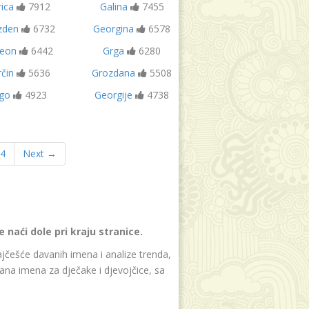
ica
7912
Galina
7455
zden
6732
Georgina
6578
eon
6442
Grga
6280
čin
5636
Grozdana
5508
go
4923
Georgije
4738
4
Next →
naći dole pri kraju stranice.
jčešće davanih imena i analize trenda,
ana imena za dječake i djevojčice, sa