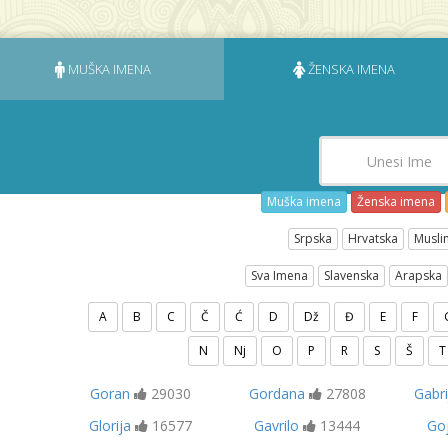
MUŠKA IMENA
ŽENSKA IMENA
Muška imena
Ženska imena
Srpska
Hrvatska
Musli
Sva Imena
Slavenska
Arapska
A
B
C
Č
Ć
D
Dž
Đ
E
F
N
Nj
O
P
R
S
Š
T
Goran
29030
Gordana
27808
Gabri
Glorija
16577
Gavrilo
13444
Go