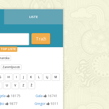
LISTE
Traži
TOP LISTE
manska
Zanimljivosti
G
H
I
J
K
L
Lj
M
U
V
Z
Ž
jela
18175
Gala
16741
jko
9877
Gregor
9311