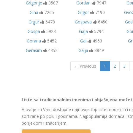
Grigorije
8507
Gordan
7947
Gor
Gina
7265
Gligor
7190
Gvo
Grgur
6478
Gospava
6450
Ged
Gospa
5923
Gaja
5794
Gor
Gorana
5452
Gal
4953
Gr
Gerasim
4352
Galja
3849
← Previous
1
2
3
Liste sa tradicionalnim imenima i objašnjena možete 
A ovdje su Vam dostupne najnovije top liste modernih i na
sortirane po polu i godinama. Najpopularnija domaća i str
porijeklom i značenjem.