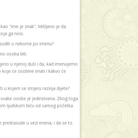
e kao "ime je znak". Mišljeno je da
oja ga nosi.
 suditi o nekome po imenu?
mo osoba biti.
jeno u njenoj duši i da, kad imenujemo
koje će osobine imati i kakvo će
i u kojem se smjeru razvija dijete?
t svake osobe je jedinstvena. Zbog toga
akom ljudskom biću od samog početka
 predrasude u vezi imena, i da se to