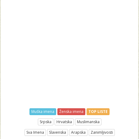
Muška imena
Ženska imena
TOP LISTE
Srpska
Hrvatska
Muslimanska
Sva Imena
Slavenska
Arapska
Zanimljivosti