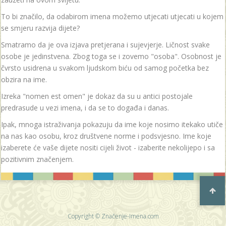
To bi značilo, da odabirom imena možemo utjecati utjecati u kojem
se smjeru razvija dijete?
Smatramo da je ova izjava pretjerana i sujevjerje. Ličnost svake
osobe je jedinstvena. Zbog toga se i zovemo "osoba". Osobnost je
čvrsto usidrena u svakom ljudskom biću od samog početka bez
obzira na ime.
Izreka "nomen est omen" je dokaz da su u antici postojale
predrasude u vezi imena, i da se to događa i danas.
Ipak, mnoga istraživanja pokazuju da ime koje nosimo itekako utiče
na nas kao osobu, kroz društvene norme i podsvjesno. Ime koje
izaberete će vaše dijete nositi cijeli život - izaberite nekolijepo i sa
pozitivnim značenjem.
Copyright © Značenje-Imena.com