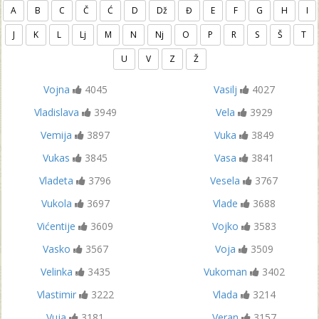
A
B
C
Č
Ć
D
Dž
Đ
E
F
G
H
I
J
K
L
Lj
M
N
Nj
O
P
R
S
Š
T
U
V
Z
Ž
Vojna
4045
Vasilj
4027
Vladislava
3949
Vela
3929
Vemija
3897
Vuka
3849
Vukas
3845
Vasa
3841
Vladeta
3796
Vesela
3767
Vukola
3697
Vlade
3688
Vićentije
3609
Vojko
3583
Vasko
3567
Voja
3509
Velinka
3435
Vukoman
3402
Vlastimir
3222
Vlada
3214
Vuja
3181
Veran
3157