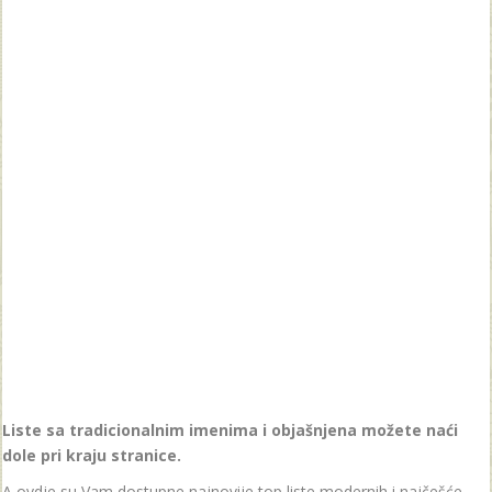
Liste sa tradicionalnim imenima i objašnjena možete naći
dole pri kraju stranice.
A ovdje su Vam dostupne najnovije top liste modernih i najčešće