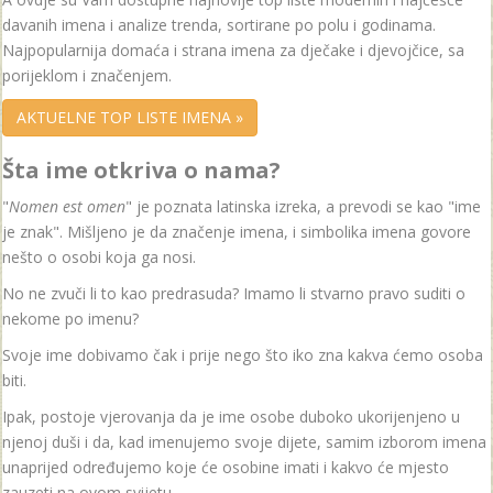
davanih imena i analize trenda, sortirane po polu i godinama.
Najpopularnija domaća i strana imena za dječake i djevojčice, sa
porijeklom i značenjem.
AKTUELNE TOP LISTE IMENA »
Šta ime otkriva o nama?
"
Nomen est omen
" je poznata latinska izreka, a prevodi se kao "ime
je znak". Mišljeno je da značenje imena, i simbolika imena govore
nešto o osobi koja ga nosi.
No ne zvuči li to kao predrasuda? Imamo li stvarno pravo suditi o
nekome po imenu?
Svoje ime dobivamo čak i prije nego što iko zna kakva ćemo osoba
biti.
Ipak, postoje vjerovanja da je ime osobe duboko ukorijenjeno u
njenoj duši i da, kad imenujemo svoje dijete, samim izborom imena
unaprijed određujemo koje će osobine imati i kakvo će mjesto
zauzeti na ovom svijetu.