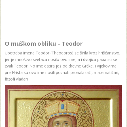
O muškom obliku – Teodor
Upotreba imena Teodor (Theodoros) se širila kroz hrišćanstvo,
jer je mnoštvo svetaca nosilo ovo ime, a i dvojica papa su se
zvali Teodor. No ime datira još od drevne Grčke, i vijekovima
pre Hrista su ovo ime nosili poznati pronalazači, matematičari,
filozofi i vladari.