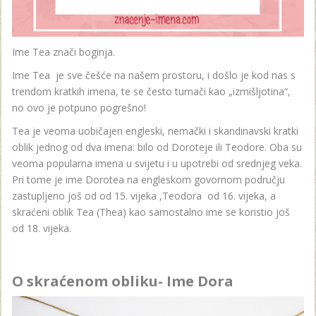
Ime Tea znači boginja.
Ime Tea je sve češće na našem prostoru, i došlo je kod nas s
trendom kratkih imena, te se često tumači kao „izmišljotina“,
no ovo je potpuno pogrešno!
Tea je veoma uobičajen engleski, nemački i skandinavski kratki
oblik jednog od dva imena: bilo od Doroteje ili Teodore. Oba su
veoma popularna imena u svijetu i u upotrebi od srednjeg veka.
Pri tome je ime Dorotea na engleskom govornom području
zastupljeno još od od 15. vijeka ,Teodora od 16. vijeka, a
skraćeni oblik Tea (Thea) kao samostalno ime se koristio još
od 18. vijeka.
O skraćenom obliku- Ime Dora