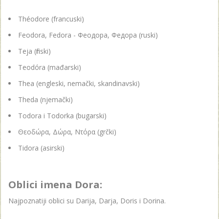
Théodore (francuski)
Feodora, Fedora - Феодора, Федора (ruski)
Teja (finski)
Teodóra (mađarski)
Thea (engleski, nemački, skandinavski)
Theda (njemački)
Todora i Todorka (bugarski)
Θεοδώρα, Δώρα, Ντόρα (grčki)
Tidora (asirski)
Oblici imena Dora:
Najpoznatiji oblici su Darija, Darja, Doris i Dorina.