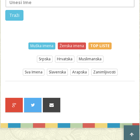
Traži
Muška imena
Ženska imena
TOP LISTE
Srpska
Hrvatska
Muslimanska
Sva Imena
Slavenska
Arapska
Zanimljivosti