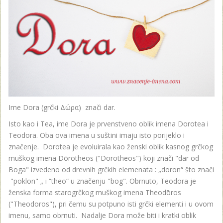
Ime Dora (grčki Δώρα) znači dar.
Isto kao i Tea, ime Dora je prvenstveno oblik imena Dorotea i
Teodora. Oba ova imena u suštini imaju isto porijeklo i
značenje. Dorotea je evoluirala kao ženski oblik kasnog grčkog
muškog imena Dōrotheos ("Dorotheos") koji znači "dar od
Boga" izvedeno od drevnih grčkih elemenata : „doron“ što znači
"poklon" „ i “theo“ u značenju "bog". Obrnuto, Teodora je
ženska forma starogrčkog muškog imena Theodōros
("Theodoros"), pri čemu su potpuno isti grčki elementi i u ovom
imenu, samo obrnuti. Nadalje Dora može biti i kratki oblik