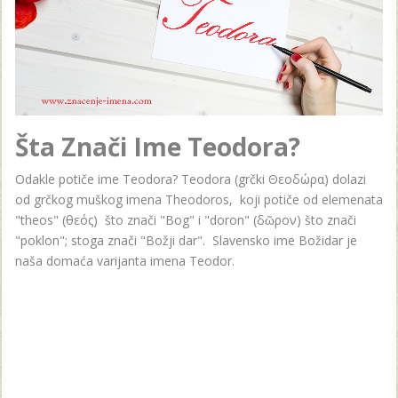
Šta Znači Ime Teodora?
Odakle potiče ime Teodora? Teodora (grčki Θεοδώρα) dolazi
od grčkog muškog imena Theodoros, koji potiče od elemenata
"theos" (θεός) što znači "Bog" i "doron" (δῶρον) što znači
"poklon"; stoga znači "Božji dar". Slavensko ime Božidar je
naša domaća varijanta imena Teodor.