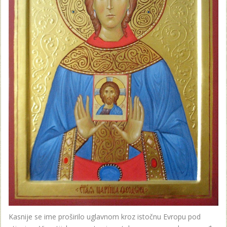
Kasnije se ime proširilo uglavnom kroz istočnu Evropu pod