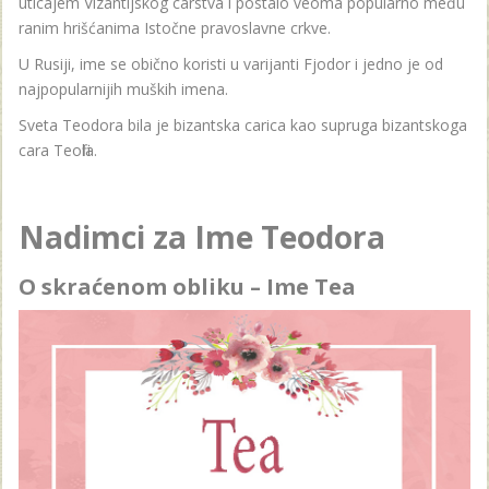
uticajem Vizantijskog carstva i postalo veoma popularno među
ranim hrišćanima Istočne pravoslavne crkve.
U Rusiji, ime se obično koristi u varijanti Fjodor i jedno je od
najpopularnijih muških imena.
Sveta Teodora bila je bizantska carica kao supruga bizantskoga
cara Teofila.
Nadimci za Ime Teodora
O skraćenom obliku – Ime Tea