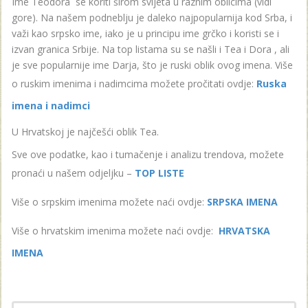
Ime Teodora se koriti širom svijeta u raznim oblicima (vidi
gore). Na našem podneblju je daleko najpopularnija kod Srba, i
važi kao srpsko ime, iako je u principu ime grčko i koristi se i
izvan granica Srbije. Na top listama su se našli i Tea i Dora , ali
je sve popularnije ime Darja, što je ruski oblik ovog imena. Više
o ruskim imenima i nadimcima možete pročitati ovdje:
Ruska
imena i nadimci
U Hrvatskoj je najčešći oblik Tea.
Sve ove podatke, kao i tumačenje i analizu trendova, možete
pronaći u našem odjeljku –
TOP LISTE
Više o srpskim imenima možete naći ovdje:
SRPSKA IMENA
Više o hrvatskim imenima možete naći ovdje:
HRVATSKA
IMENA