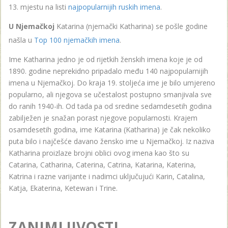
13. mjestu na listi
najpopularnijih ruskih imena
.
U Njemačkoj
Katarina (njemački Katharina) se pošle godine
našla u
Top 100 njemačkih imena
.
Ime Katharina jedno je od rijetkih ženskih imena koje je od
1890. godine neprekidno pripadalo među 140 najpopularnijih
imena u Njemačkoj. Do kraja 19. stoljeća ime je bilo umjereno
popularno, ali njegova se učestalost postupno smanjivala sve
do ranih 1940-ih. Od tada pa od sredine sedamdesetih godina
zabilježen je snažan porast njegove popularnosti. Krajem
osamdesetih godina, ime Katarina (Katharina) je čak nekoliko
puta bilo i najčešće davano žensko ime u Njemačkoj. Iz naziva
Katharina proizlaze brojni oblici ovog imena kao što su
Catarina, Catharina, Caterina, Catrina, Katarina, Katerina,
Katrina i razne varijante i nadimci uključujući Karin, Catalina,
Katja, Ekaterina, Ketewan i Trine.
ZANIMLJIVOSTI