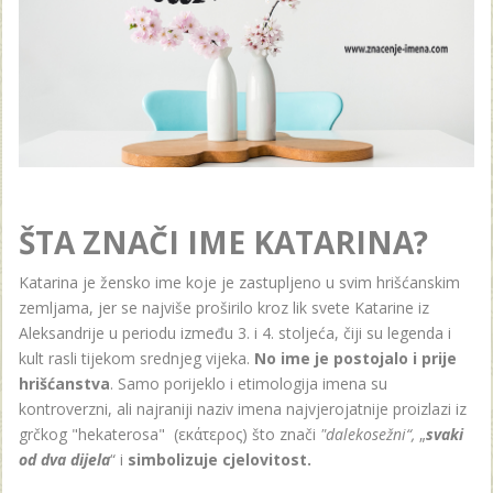
ŠTA ZNAČI IME KATARINA?
Katarina je žensko ime koje je zastupljeno u svim hrišćanskim
zemljama, jer se najviše proširilo kroz lik svete Katarine iz
Aleksandrije u periodu između 3. i 4. stoljeća, čiji su legenda i
kult rasli tijekom srednjeg vijeka.
No ime je postojalo i prije
hrišćanstva
. Samo porijeklo i etimologija imena su
kontroverzni, ali najraniji naziv imena najvjerojatnije proizlazi iz
grčkog "hekaterosa" (εκάτερος) što znači
"dalekosežni“,
„
svaki
od dva dijela
“ i
simbolizuje cjelovitost.