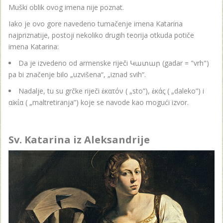
Muški oblik ovog imena nije poznat.
Iako je ovo gore navedeno tumačenje imena Katarina
najpriznatije, postoji nekoliko drugih teorija otkuda potiče
imena Katarina:
Da je izvedeno od armenske riječi Կատար (gadar = "vrh")
pa bi značenje bilo „uzvišena“, „iznad svih“.
Nadalje, tu su grčke riječi ἑκατόν ( „sto”), ἑκάς ( „daleko”) i
αἰκία ( „maltretiranja”) koje se navode kao mogući izvor.
Sv. Katarina iz Aleksandrije