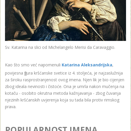
Sv. Katarina na slici od Michelangelo Merisi da Caravaggio.
Kao što smo već napomenuli
Katarina Aleksandrijska
,
povijesna figura kršćanske svetice iz 4. stoljeća, je najzaslužnija
za široku rasprostranjenost ovog imena. Njen lik je bio cijenjen
zbog ideala nevinosti i čistoće. Ona je umrla nakon mučenja na
kotaču - osobito okrutna metoda kažnjavanja - zbog čuvanja
njezinih kršćanskih uvjerenja koja su tada bila protiv rimskog
prava.
POPULARNOST IMENA