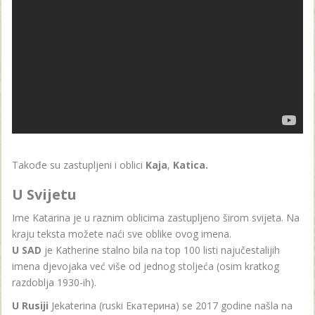
Takođe su zastupljeni i oblici
Kaja
,
Katica.
U Svijetu
Ime Katarina je u raznim oblicima zastupljeno širom svijeta. Na
kraju teksta možete naći sve oblike ovog imena.
U SAD
je Katherine stalno bila na top 100 listi najučestalijih
imena djevojaka već više od jednog stoljeća (osim kratkog
razdoblja 1930-ih).
U Rusiji
Jekaterina (ruski Екатерина) se 2017 godine našla na