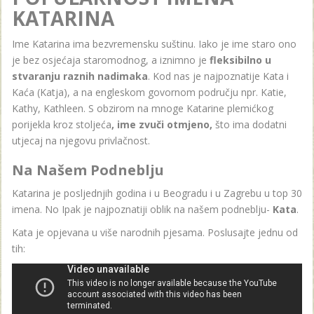
KATARINA
Ime Katarina ima bezvremensku suštinu. Iako je ime staro ono
je bez osjećaja staromodnog, a iznimno je
fleksibilno u
stvaranju raznih nadimaka
. Kod nas je najpoznatije Kata i
Kaća (Katja), a na engleskom govornom području npr. Katie,
Kathy, Kathleen. S obzirom na mnoge Katarine plemićkog
porijekla kroz stoljeća
, ime zvuči otmjeno,
što ima dodatni
utjecaj na njegovu privlačnost.
Na Našem Podneblju
Katarina je posljednjih godina i u Beogradu i u Zagrebu u top 30
imena. No Ipak je najpoznatiji oblik na našem podneblju-
Kata
.
Kata je opjevana u više narodnih pjesama. Poslusajte jednu od
tih: