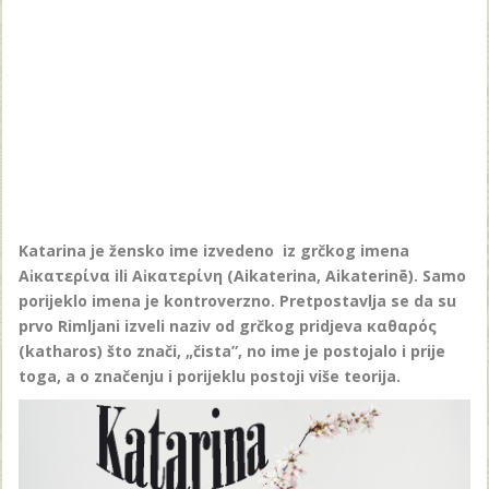
Katarina je žensko ime izvedeno iz grčkog imena
Αἰκατερίνα ili Αἰκατερίνη (Aikaterina, Aikaterinē). Samo
porijeklo imena je kontroverzno. Pretpostavlja se da su
prvo Rimljani izveli naziv od grčkog pridjeva καθαρός
(katharos) što znači, „čista”, no ime je postojalo i prije
toga, a o značenju i porijeklu postoji više teorija.