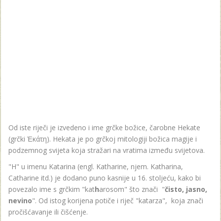
Od iste riječi je izvedeno i ime grčke božice, čarobne Hekate
(grčki Ἑκάτη). Hekata je po grčkoj mitologiji božica magije i
podzemnog svijeta koja stražari na vratima između svijetova.
"H" u imenu Katarina (engl. Katharine, njem. Katharina,
Catharine itd.) je dodano puno kasnije u 16. stoljeću, kako bi
povezalo ime s grčkim "kat
h
arosom" što znači "
čisto, jasno,
nevino
". Od istog korijena potiče i riječ "katarza", koja znači
pročišćavanje ili čišćenje.