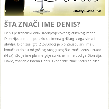
ŠTA ZNAČI IME DENIS?
Denis je francuski oblik srednjovjekovnog latinskog imena
Dionizije, a ime je poteklo od imena
grčkog boga
vina i
slavlja
. Dionizije (grč. Διόνυσος) je bio Zeusov sin. Ime u
konačnici dolazi od grčkog Διος (Dios) što znači 'Zeus' i Νυσα
(Nisa), što je ime planine gdje su kišne nimfe podige Dionizija.
Dakle, značenje imena Denis u konačnici znači 'Zeus sa Nisa'.