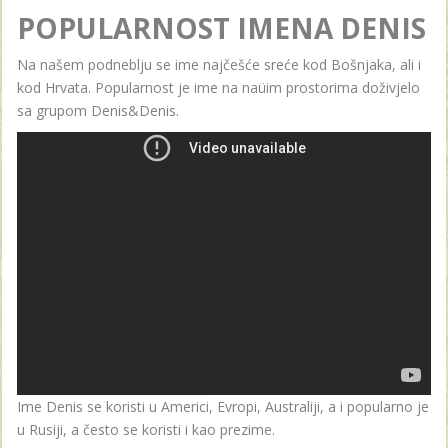
POPULARNOST IMENA DENIS
Na našem podneblju se ime najčešće sreće kod Bošnjaka, ali i
kod Hrvata. Popularnost je ime na naüim prostorima doživjelo
sa grupom Denis&Denis.
Ime Denis se koristi u Americi, Evropi, Australiji, a i popularno je
u Rusiji, a često se koristi i kao prezime.