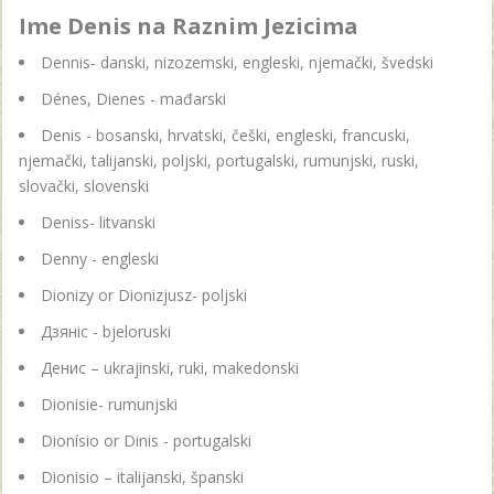
Ime Denis na Raznim Jezicima
Dennis- danski, nizozemski, engleski, njemački, švedski
Dénes, Dienes - mađarski
Denis - bosanski, hrvatski, češki, engleski, francuski,
njemački, talijanski, poljski, portugalski, rumunjski, ruski,
slovački, slovenski
Deniss- litvanski
Denny - engleski
Dionizy or Dionizjusz- poljski
Дзянiс - bjeloruski
Денис – ukrajinski, ruki, makedonski
Dionisie- rumunjski
Dionísio or Dinis - portugalski
Dionisio – italijanski, španski