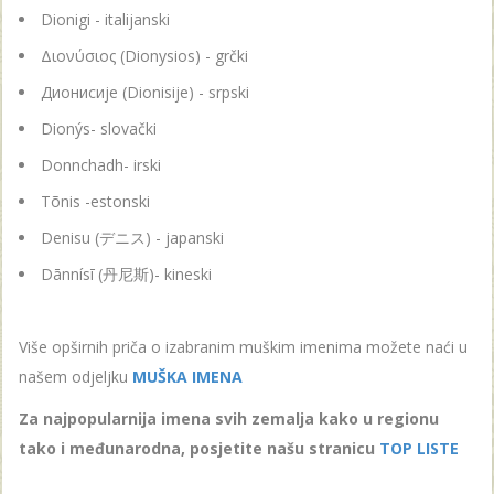
Dionigi - italijanski
Διονύσιος (Dionysios) - grčki
Дионисије (Dionisije) - srpski
Dionýs- slovački
Donnchadh- irski
Tõnis -estonski
Denisu (デニス) - japanski
Dānnísī (丹尼斯)- kineski
Više opširnih priča o izabranim muškim imenima možete naći u
našem odjeljku
MUŠKA IMENA
Za najpopularnija imena svih zemalja kako u regionu
tako i međunarodna, posjetite našu stranicu
TOP LISTE