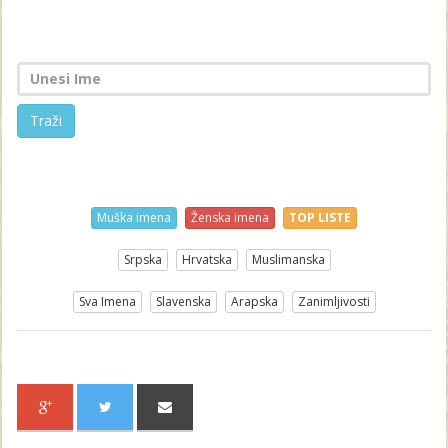
Traži
Muška imena
Ženska imena
TOP LISTE
Srpska
Hrvatska
Muslimanska
Sva Imena
Slavenska
Arapska
Zanimljivosti