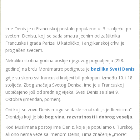
Ime Denis je u Francuskoj postalo popularno u 3. stoljeću po
svetom Denisu, koji se sada smatra jednim od zaštitnika
Francuske i grada Pariza. U katoličkoj i anglikanskoj crkvi je
proglašen svecem.
Nekoliko stotina godina poslije njegovog pogubljenja (258.
godine) na brdu Montmartre podignuta je
bazilika Sveti Denis
gdje su skoro svi francuski kraljevi bili pokopani između 10. i 18.
stoljeća. Zbog značaja Svetog Denisa, ime je u Francuskoj
uobičajeno još od srednjeg vijeka. Sveti Denis se slavi 9.
Oktobra (imendan, pomen).
Oni koji se zovu Denis mogu se dakle smatrati „sljedbenicima“
Dionizija koji je bio
bog vina, razvratnosti i dobrog veselja.
Kod Muslimana postoji ime Deniz, koje je popularno u Turskoj,
ali ono nema veze sa imenom Denis, i ima značenje „more“.