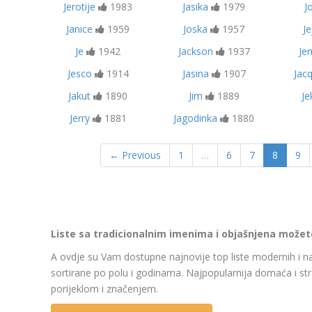
Jerotije
1983
Jasika
1979
J
Janice
1959
Joska
1957
Je
Je
1942
Jackson
1937
Je
Jesco
1914
Jasina
1907
Jac
Jakut
1890
Jim
1889
Je
Jerry
1881
Jagodinka
1880
← Previous
1
…
6
7
8
9
Liste sa tradicionalnim imenima i objašnjena možete 
A ovdje su Vam dostupne najnovije top liste modernih i na
sortirane po polu i godinama. Najpopularnija domaća i str
porijeklom i značenjem.