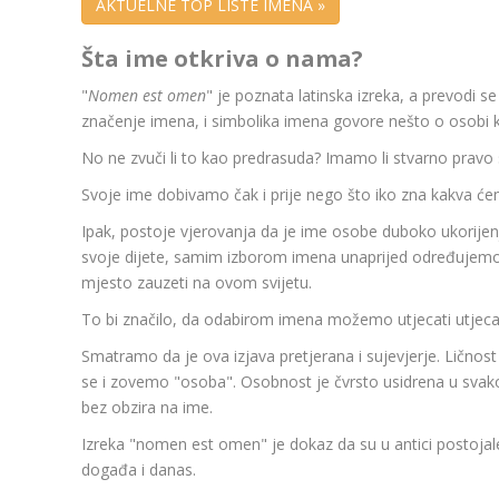
AKTUELNE TOP LISTE IMENA »
Šta ime otkriva o nama?
"
Nomen est omen
" je poznata latinska izreka, a prevodi s
značenje imena, i simbolika imena govore nešto o osobi k
No ne zvuči li to kao predrasuda? Imamo li stvarno pravo
Svoje ime dobivamo čak i prije nego što iko zna kakva će
Ipak, postoje vjerovanja da je ime osobe duboko ukorijen
svoje dijete, samim izborom imena unaprijed određujemo 
mjesto zauzeti na ovom svijetu.
To bi značilo, da odabirom imena možemo utjecati utjecat
Smatramo da je ova izjava pretjerana i sujevjerje. Ličnos
se i zovemo "osoba". Osobnost je čvrsto usidrena u sv
bez obzira na ime.
Izreka "nomen est omen" je dokaz da su u antici postojale
događa i danas.