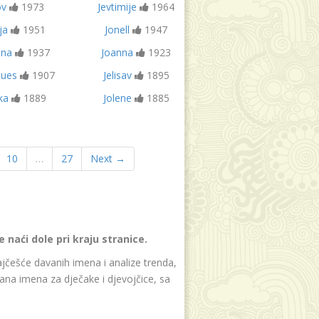
ov
1973
Jevtimije
1964
ja
1951
Jonell
1947
nna
1937
Joanna
1923
ques
1907
Jelisav
1895
ka
1889
Jolene
1885
10
…
27
Next →
naći dole pri kraju stranice.
jčešće davanih imena i analize trenda,
ana imena za dječake i djevojčice, sa