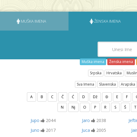
MUŠKA IMENA
ŽENSKA IMENA
Muška imena
Ženska imena
Srpska
Hrvatska
Musli
Sva Imena
Slavenska
Arapska
A
B
C
Č
Ć
D
Dž
Đ
E
F
N
Nj
O
P
R
S
Š
T
Jupo
2044
Jaro
2038
Jeft
Juno
2017
Juca
2005
Ja