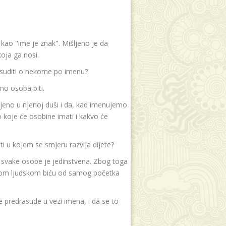
e kao "ime je znak". Mišljeno je da
oja ga nosi.
 suditi o nekome po imenu?
mo osoba biti.
jeno u njenoj duši i da, kad imenujemo
koje će osobine imati i kakvo će
i u kojem se smjeru razvija dijete?
t svake osobe je jedinstvena. Zbog toga
akom ljudskom biću od samog početka
 predrasude u vezi imena, i da se to