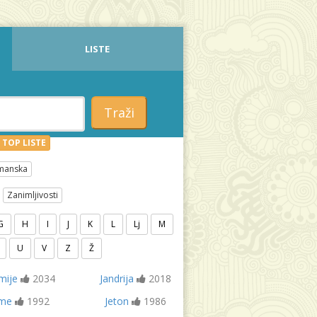
LISTE
Traži
TOP LISTE
manska
Zanimljivosti
G
H
I
J
K
L
Lj
M
U
V
Z
Ž
imije
2034
Jandrija
2018
ime
1992
Jeton
1986