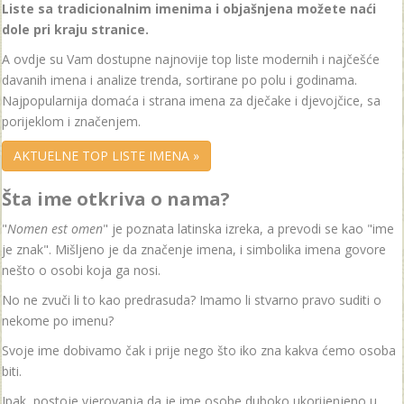
Liste sa tradicionalnim imenima i objašnjena možete naći
dole pri kraju stranice.
A ovdje su Vam dostupne najnovije top liste modernih i najčešće
davanih imena i analize trenda, sortirane po polu i godinama.
Najpopularnija domaća i strana imena za dječake i djevojčice, sa
porijeklom i značenjem.
AKTUELNE TOP LISTE IMENA »
Šta ime otkriva o nama?
"
Nomen est omen
" je poznata latinska izreka, a prevodi se kao "ime
je znak". Mišljeno je da značenje imena, i simbolika imena govore
nešto o osobi koja ga nosi.
No ne zvuči li to kao predrasuda? Imamo li stvarno pravo suditi o
nekome po imenu?
Svoje ime dobivamo čak i prije nego što iko zna kakva ćemo osoba
biti.
Ipak, postoje vjerovanja da je ime osobe duboko ukorijenjeno u