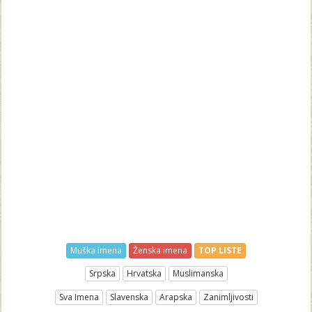
Muška imena
Ženska imena
TOP LISTE
Srpska
Hrvatska
Muslimanska
Sva Imena
Slavenska
Arapska
Zanimljivosti