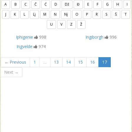
A
B
C
Č
Ć
D
Dž
Đ
E
F
G
H
I
J
K
L
Lj
M
N
Nj
O
P
R
S
Š
T
U
V
Z
Ž
Iphigenie
998
Ingiborgh
996
Ingvelde
974
← Previous
1
…
13
14
15
16
17
Next →