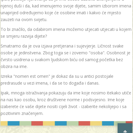
njenoj duši i da, kad imenujemo svoje dijete, samim izborom imena
unaprijed određujemo koje će osobine imati i kakvo će mjesto
zauzeti na ovom svijetu.
To bi značilo, da odabirom imena možemo utjecati utjecati u kojem
se smjeru razvija dijete?
Smatramo da je ova izjava pretjerana i sujevjerje. Ličnost svake
osobe je jedinstvena. Zbog toga se i zovemo "osoba". Osobnost je
čvrsto usidrena u svakom ljudskom biću od samog početka bez
obzira na ime.
Izreka "nomen est omen" je dokaz da su u antici postojale
predrasude u vezi imena, i da se to događa i danas.
Ipak, mnoga istraživanja pokazuju da ime koje nosimo itekako utiče
na nas kao osobu, kroz društvene norme i podsvjesno. Ime koje
izaberete će vaše dijete nositi cijeli život - izaberite nekolijepo i sa
pozitivnim značenjem.