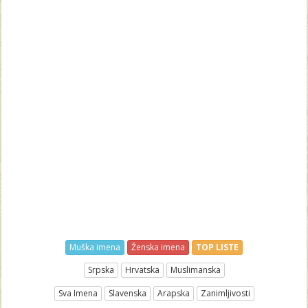
Muška imena
Ženska imena
TOP LISTE
Srpska
Hrvatska
Muslimanska
Sva Imena
Slavenska
Arapska
Zanimljivosti