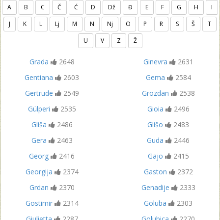
A
B
C
Č
Ć
D
Dž
Đ
E
F
G
H
I
J
K
L
Lj
M
N
Nj
O
P
R
S
Š
T
U
V
Z
Ž
Grada
2648
Ginevra
2631
Gentiana
2603
Gema
2584
Gertrude
2549
Grozdan
2538
Gülperi
2535
Gioia
2496
Gliša
2486
Glišo
2483
Gera
2463
Guda
2446
Georg
2416
Gajo
2415
Georgija
2374
Gaston
2372
Grdan
2370
Genadije
2333
Gostimir
2314
Goluba
2303
Giulietta
2287
Golubica
2270