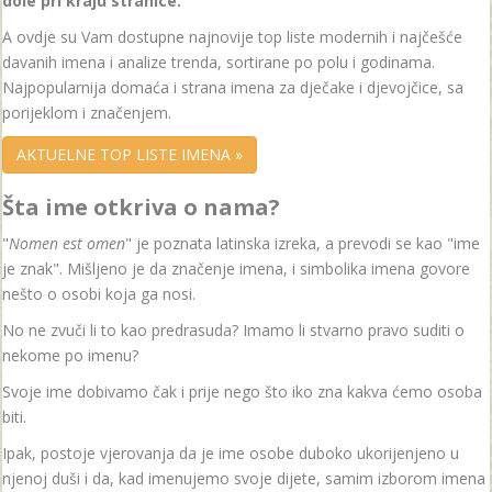
dole pri kraju stranice.
A ovdje su Vam dostupne najnovije top liste modernih i najčešće
davanih imena i analize trenda, sortirane po polu i godinama.
Najpopularnija domaća i strana imena za dječake i djevojčice, sa
porijeklom i značenjem.
AKTUELNE TOP LISTE IMENA »
Šta ime otkriva o nama?
"
Nomen est omen
" je poznata latinska izreka, a prevodi se kao "ime
je znak". Mišljeno je da značenje imena, i simbolika imena govore
nešto o osobi koja ga nosi.
No ne zvuči li to kao predrasuda? Imamo li stvarno pravo suditi o
nekome po imenu?
Svoje ime dobivamo čak i prije nego što iko zna kakva ćemo osoba
biti.
Ipak, postoje vjerovanja da je ime osobe duboko ukorijenjeno u
njenoj duši i da, kad imenujemo svoje dijete, samim izborom imena