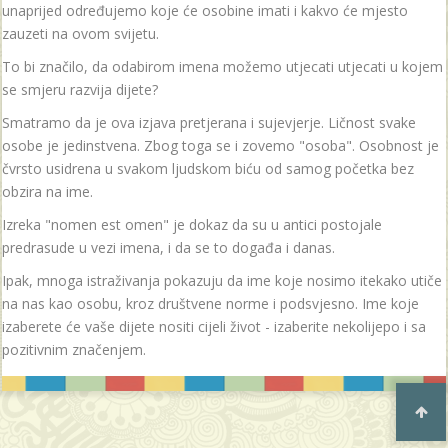
unaprijed određujemo koje će osobine imati i kakvo će mjesto
zauzeti na ovom svijetu.
To bi značilo, da odabirom imena možemo utjecati utjecati u kojem
se smjeru razvija dijete?
Smatramo da je ova izjava pretjerana i sujevjerje. Ličnost svake
osobe je jedinstvena. Zbog toga se i zovemo "osoba". Osobnost je
čvrsto usidrena u svakom ljudskom biću od samog početka bez
obzira na ime.
Izreka "nomen est omen" je dokaz da su u antici postojale
predrasude u vezi imena, i da se to događa i danas.
Ipak, mnoga istraživanja pokazuju da ime koje nosimo itekako utiče
na nas kao osobu, kroz društvene norme i podsvjesno. Ime koje
izaberete će vaše dijete nositi cijeli život - izaberite nekolijepo i sa
pozitivnim značenjem.