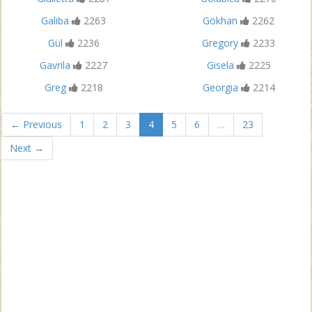
Galiba
2263
Gökhan
2262
Gül
2236
Gregory
2233
Gavrila
2227
Gisela
2225
Greg
2218
Georgia
2214
← Previous
1
2
3
4
5
6
…
23
Next →