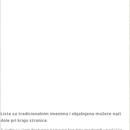
Liste sa tradicionalnim imenima i objašnjena možete naći
dole pri kraju stranice.
A ovdje su Vam dostupne najnovije top liste modernih i najčešće