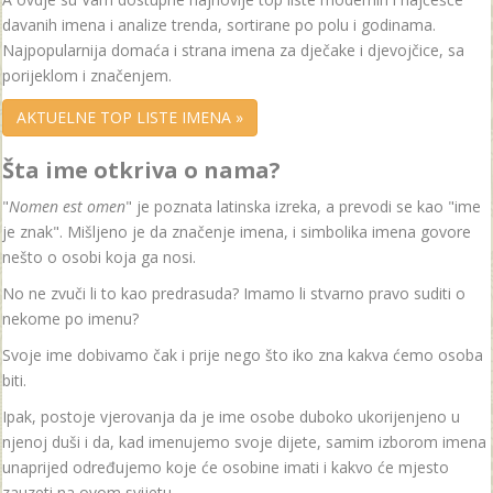
davanih imena i analize trenda, sortirane po polu i godinama.
Najpopularnija domaća i strana imena za dječake i djevojčice, sa
porijeklom i značenjem.
AKTUELNE TOP LISTE IMENA »
Šta ime otkriva o nama?
"
Nomen est omen
" je poznata latinska izreka, a prevodi se kao "ime
je znak". Mišljeno je da značenje imena, i simbolika imena govore
nešto o osobi koja ga nosi.
No ne zvuči li to kao predrasuda? Imamo li stvarno pravo suditi o
nekome po imenu?
Svoje ime dobivamo čak i prije nego što iko zna kakva ćemo osoba
biti.
Ipak, postoje vjerovanja da je ime osobe duboko ukorijenjeno u
njenoj duši i da, kad imenujemo svoje dijete, samim izborom imena
unaprijed određujemo koje će osobine imati i kakvo će mjesto
zauzeti na ovom svijetu.