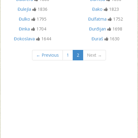
Đulejla
1836
Đako
1823
Đulko
1795
Đulfatma
1752
Đinka
1704
Đurđijan
1698
Đokoslava
1644
Đuraš
1630
← Previous
1
2
Next →