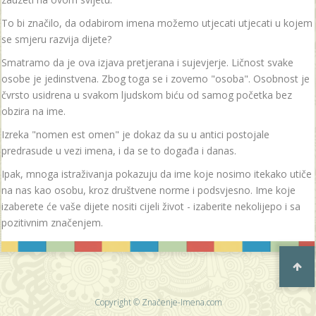
To bi značilo, da odabirom imena možemo utjecati utjecati u kojem
se smjeru razvija dijete?
Smatramo da je ova izjava pretjerana i sujevjerje. Ličnost svake
osobe je jedinstvena. Zbog toga se i zovemo "osoba". Osobnost je
čvrsto usidrena u svakom ljudskom biću od samog početka bez
obzira na ime.
Izreka "nomen est omen" je dokaz da su u antici postojale
predrasude u vezi imena, i da se to događa i danas.
Ipak, mnoga istraživanja pokazuju da ime koje nosimo itekako utiče
na nas kao osobu, kroz društvene norme i podsvjesno. Ime koje
izaberete će vaše dijete nositi cijeli život - izaberite nekolijepo i sa
pozitivnim značenjem.
Copyright © Značenje-Imena.com