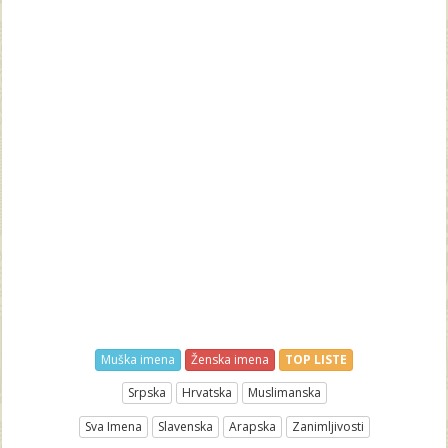
Muška imena
Ženska imena
TOP LISTE
Srpska
Hrvatska
Muslimanska
Sva Imena
Slavenska
Arapska
Zanimljivosti