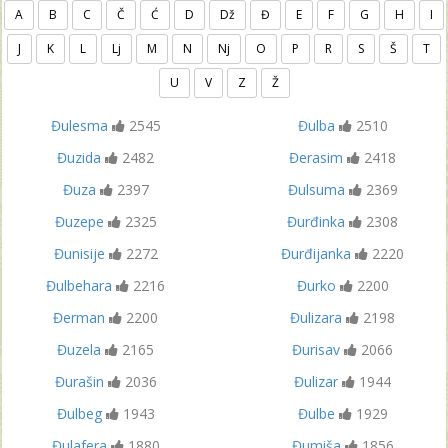
A
B
C
Č
Ć
D
Dž
Đ
E
F
G
H
I
J
K
L
Lj
M
N
Nj
O
P
R
S
Š
T
U
V
Z
Ž
Đulesma
2545
Đulba
2510
Đuzida
2482
Đerasim
2418
Đuza
2397
Đulsuma
2369
Đuzepe
2325
Đurđinka
2308
Đunisije
2272
Đurđijanka
2220
Đulbehara
2216
Đurko
2200
Đerman
2200
Đulizara
2198
Đuzela
2165
Đurisav
2066
Đurašin
2036
Đulizar
1944
Đulbeg
1943
Đulbe
1929
Đulafera
1880
Đumiša
1856